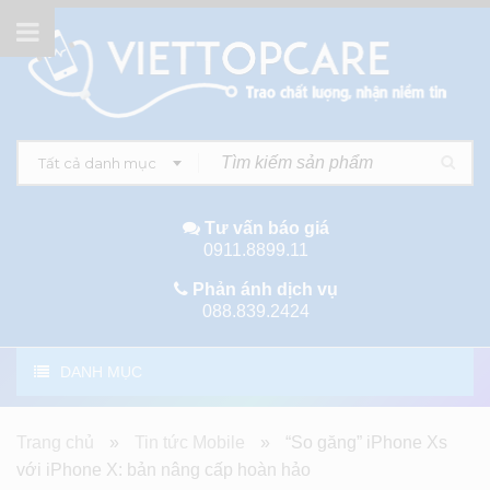
Tất cả danh mục
Tư vấn báo giá
0911.8899.11
Phản ánh dịch vụ
088.839.2424
DANH MỤC
Trang chủ
»
Tin tức Mobile
»
“So găng” iPhone Xs
với iPhone X: bản nâng cấp hoàn hảo