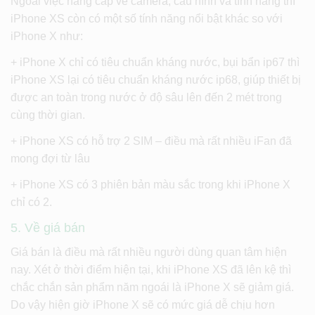
Ngoài việc nâng cấp về camera, cấu hình và tính năng thì
iPhone XS còn có một số tính năng nổi bật khác so với
iPhone X như:
+ iPhone X chỉ có tiêu chuẩn kháng nước, bụi bẩn ip67 thì
iPhone XS lại có tiêu chuẩn kháng nước ip68, giúp thiết bị
được an toàn trong nước ở độ sâu lên đến 2 mét trong
cùng thời gian.
+ iPhone XS có hỗ trợ 2 SIM – điều mà rất nhiều iFan đã
mong đợi từ lâu
+ iPhone XS có 3 phiên bản màu sắc trong khi iPhone X
chỉ có 2.
5. Về giá bán
Giá bán là điều mà rất nhiều người dùng quan tâm hiện
nay. Xét ở thời điểm hiện tại, khi iPhone XS đã lên kệ thì
chắc chắn sản phẩm năm ngoái là iPhone X sẽ giảm giá.
Do vậy hiện giờ iPhone X sẽ có mức giá dễ chịu hơn