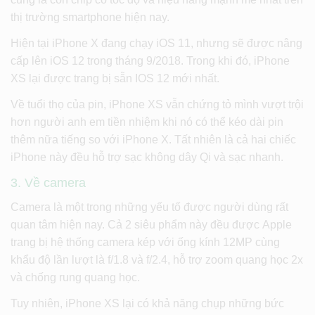
thị trường smartphone hiện nay.
Hiện tại iPhone X đang chạy iOS 11, nhưng sẽ được nâng
cấp lên iOS 12 trong tháng 9/2018
.
Trong khi đó, iPhone
XS lại được trang bị sẵn IOS 12 mới nhất.
Về tuổi thọ của pin, iPhone XS vẫn chứng tỏ mình vượt trội
hơn người anh em tiền nhiệm khi nó có thể kéo dài pin
thêm nữa tiếng so với iPhone X. Tất nhiên là cả hai chiếc
iPhone này đều hỗ trợ sạc không dây Qi và sạc nhanh.
3.
Về camera
Camera là một trong những yếu tố được người dùng rất
quan tâm hiện nay. Cả 2 siêu phẩm này đều được Apple
trang bị hệ thống camera kép với ống kính 12MP cùng
khẩu độ lần lượt là f/1.8 và f/2.4, hỗ trợ zoom quang học 2x
và chống rung quang học.
Tuy nhiên, iPhone XS lại có khả năng chụp những bức