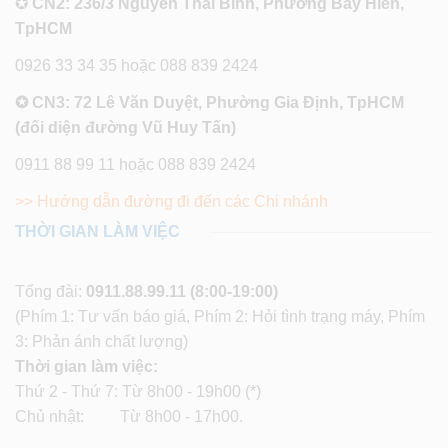
✪
CN2: 236/3 Nguyễn Thái Bình, Phường Bảy Hiền,
TpHCM
0926 33 34 35 hoặc 088 839 2424
✪ CN3: 72 Lê Văn Duyệt, Phường Gia Định, TpHCM
(đối diện đường Vũ Huy Tấn)
0911 88 99 11 hoặc 088 839 2424
>> Hướng dẫn đường đi đến các Chi nhánh
THỜI GIAN LÀM VIỆC
Tổng đài:
0911.88.99.11
(8:00-19:00)
(Phím 1: Tư vấn báo giá, Phím 2: Hỏi tình trạng máy, Phím
3: Phản ánh chất lượng)
Thời gian làm việc:
Thứ 2 - Thứ 7: Từ 8h00 - 19h00 (*)
Chủ nhật: Từ 8h00 - 17h00.