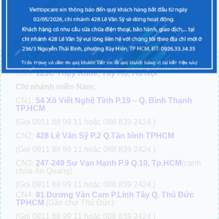
ĐIỆN THOẠI BẠN GẶP VẤN ĐỀ? LIÊN HỆ NGAY!
TRUNG TÂM SỬA CHỮA ĐIỆN THOẠI VIETTOPCARE
Chi nhánh miền Bắc:
CN5:
123C Thụy Khuê, Tây Hồ, Hà Nội
Chi nhánh miền Nam:
CN1:
54 Xô Viết Nghệ Tĩnh P.19 – Q. Bình Thạnh
TP.HCM
(Gọi 0911 88 99 11 hoặc 088 839 2424 )
CN2:
428 Lê Văn Sỹ P.2 Q.Tân bình TPHCM
(Gọi 0911 88 99 11 hoặc 088 839 2424 )
CN3:
247-249 Sư Vạn Hạnh P.9 Q.10, Tp.HCM
(cạnh
chùa Ấn Quang)
(Gọi 0911 88 99 11 hoặc 088 839 2424 )
CN4:
81 Dương Văn Cam P.Linh Tây Q. Thủ Đức
TPHCM
(Gần chợ Thủ Đức)
(Gọi 0911 88 99 11 hoặc 088 839 2424 )