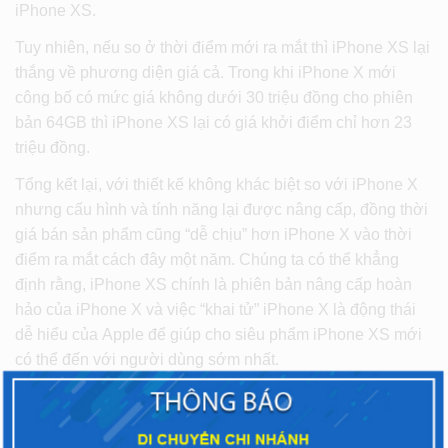
iPhone XS.
Tuy nhiên, nếu so ở thời điểm mới ra mắt thì iPhone XS lại
thắng về phương diện giá cả. Trong khi iPhone X mới
công bố có mức giá không dưới 30 triệu đồng cho phiên
bản 64GB thì iPhone XS lại có giá khởi điểm chỉ hơn 23
triệu đồng.
Tổng kết lại, với t
hiết kế không khác biệt so với iPhone X
nhưng cấu hình và tính năng lại được nâng cấp, đồng thời
giá bán sản phẩm cũng “dễ chịu” hơn iPhone X vào thời
điểm ra mắt cách đây một năm
. Chúng ta có thể khẳng
định rằng, iPhone XS chính là phiên bản nâng cấp hoàn
hảo của iPhone X và việc “khai tử” iPhone X là động thái
dễ hiểu của Apple để giúp cho siêu phẩm iPhone XS mới
có thể đến với người dùng sớm nhất.
CHIA SẺ