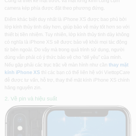
Cũng là thiết kế mặt trước và mặt lưng kính cùng cụm
camera kép phía được đặt theo phương đứng.
Điểm khác biệt duy nhất là iPhone XS được bao phủ bởi
lớp kính thủy tinh dày hơn, giúp bảo vệ máy tốt hơn so với
thiết bị tiền nhiệm. Tuy nhiên, lớp kính thủy tinh dày không
có nghĩa là iPhone XS sẽ được bảo vệ khỏi mọi tác động
từ bên ngoài. Do vậy mà trong quá trình sử dụng, người
dùng vẫn phải có ý thức bảo vệ cho “dế yêu” của mình.
Nếu gặp phải các trục trặc về màn hình như cần
thay mặt
kính iPhone XS
thì các bạn có thể liên hệ với ViettopCare
đễ được tư vấn, hỗ trợ, thay thế mặt kính iPhone XS chính
hãng nguyên zin.
2. Về pin và hiệu suất