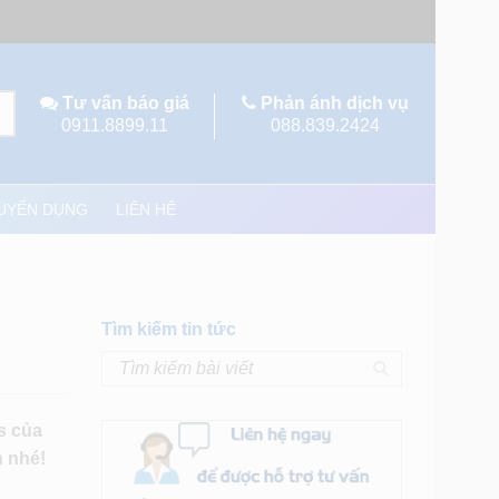
Tư vấn báo giá
Phản ánh dịch vụ
0911.8899.11
088.839.2424
UYỂN DỤNG
LIÊN HỆ
Tìm kiếm tin tức
s của
n nhé!