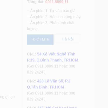
Tổng đài:
0911.8899.11
– Ấn phím 1: Tư vấn báo giá
– Ấn phím 2: Hỏi tình trạng máy
– Ấn phím 3: Phản ánh chất
lượng
Hà Nội
Hồ Chí Minh
CN1:
54 Xô Viết Nghệ Tĩnh
P.19, Q.Bình Thạnh, TP.HCM
(Gọi 0911.8899.11 hoặc 088
839 2424 )
CN2:
428 Lê Văn Sỹ, P.2,
Q.Tân Bình, TP.HCM
(Gọi 0911.8899.11 hoặc 088
ng gì tạo
839 2424 )