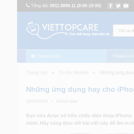
Tổng đài:
0911.8899.11
(8:00-19:00)
Tất cả 
DANH MỤC
TRANG C
Trang chủ
»
Tin tức Mobile
»
Những ứng dụng
Những ứng dụng hay cho iPhon
18/10/2019
0 bình luân
Bạn vừa được sở hữu chiếc điện thoại iPhone
mình. Hãy cùng theo dõi bài viết này để tìm ra