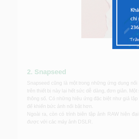
2. Snapseed
Snapseed cũng là một trong những ứng dụng nổi 
trên thiết bị này lại hết sức dễ dàng, đơn giản. M
thông số. Có những hiệu ứng đặc biệt như giả lập ả
để khiến bức ảnh nổi bật hơn.
Ngoài ra, còn có trình biên tập ảnh RAW hiện 
được với các máy ảnh DSLR.