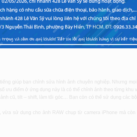
tiếng giúp bạn chỉnh sửa hình ảnh chuyên nghiệp. Nhưng mọi 
ột số ưu điểm ở ứng dụng này là có thể chỉnh ảnh theo từng khu 
nh cũ, tilt – shift, làm tối góc… Bạn còn có thể sử dụng các b
đại, vừa sử dụng cho ảnh RAW chụp từ camera iPhone mà còn