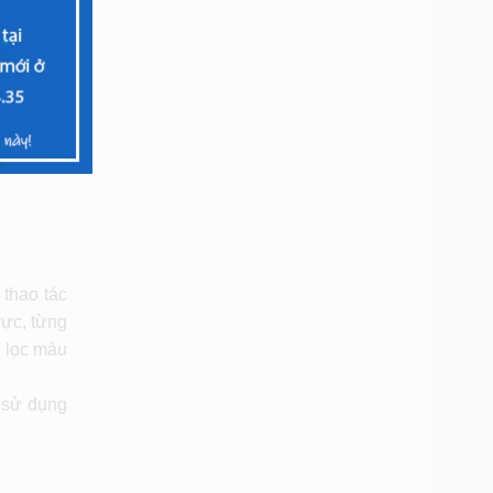
thao tác
vực, từng
ộ lọc màu
 sử dụng