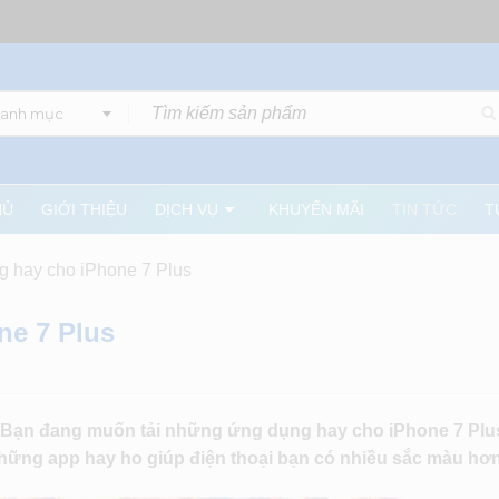
danh mục
HỦ
GIỚI THIỆU
DỊCH VỤ
KHUYẾN MÃI
TIN TỨC
T
 hay cho iPhone 7 Plus
e 7 Plus
. Bạn đang muốn tải những ứng dụng hay cho iPhone 7 Plu
 những app hay ho giúp điện thoại bạn có nhiều sắc màu hơ