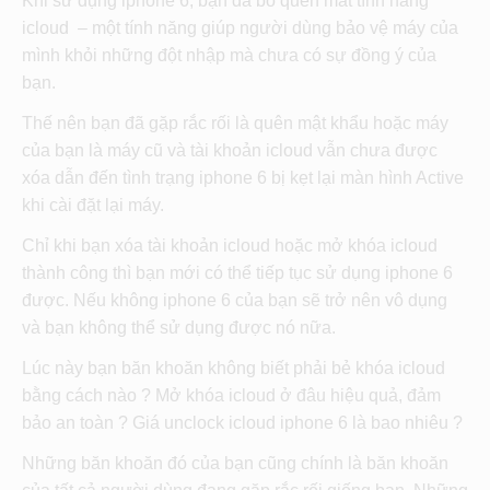
Khi sử dụng iphone 6, bạn đã bỏ quên mất tính năng
icloud – một tính năng giúp người dùng bảo vệ máy của
mình khỏi những đột nhập mà chưa có sự đồng ý của
bạn.
Thế nên bạn đã gặp rắc rối là quên mật khẩu hoặc máy
của bạn là máy cũ và tài khoản icloud vẫn chưa được
xóa dẫn đến tình trạng iphone 6 bị kẹt lại màn hình Active
khi cài đặt lại máy.
Chỉ khi bạn xóa tài khoản icloud hoặc mở khóa icloud
thành công thì bạn mới có thể tiếp tục sử dụng iphone 6
được. Nếu không iphone 6 của bạn sẽ trở nên vô dụng
và bạn không thể sử dụng được nó nữa.
Lúc này bạn băn khoăn không biết phải bẻ khóa icloud
bằng cách nào ? Mở khóa icloud ở đâu hiệu quả, đảm
bảo an toàn ? Giá unclock icloud iphone 6 là bao nhiêu ?
Những băn khoăn đó của bạn cũng chính là băn khoăn