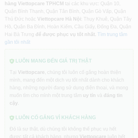
hàng Viettopcare TPHCM
tại các khu vực: Quận 10,
Quận Bình Thạnh, Quận Tân Bình, Quận Gò Vấp, Quận
Thủ Đức hoặc
Viettopcare Hà Nội
: Thụy Khuê, Quận Tây
Hồ, Quận Ba Đình, Hoàn Kiếm, Cầu Giấy, Đống Đa, Quận
Hai Bà Trưng
để được phục vụ tốt nhất.
Tìm trung tâm
gần tôi nhất
LUÔN MANG ĐẾN GIÁ TRỊ THẬT
Tại
Viettopcare
, chúng tôi luôn cố gắng hoàn thiện
mình, mang đến một dịch vụ tốt nhất dành cho khách
hàng, những người đang sử dụng điện thoại, và mong
muốn tìm cho mình một trung tâm
uy tín
và
đáng tin
cậy
.
LUÔN CỐ GẮNG VÌ KHÁCH HÀNG
Đó là sự thật, dù chúng tôi không thể phục vụ hết
được tất cả khách hàng, nhưng
Viettopcare
luôn hết