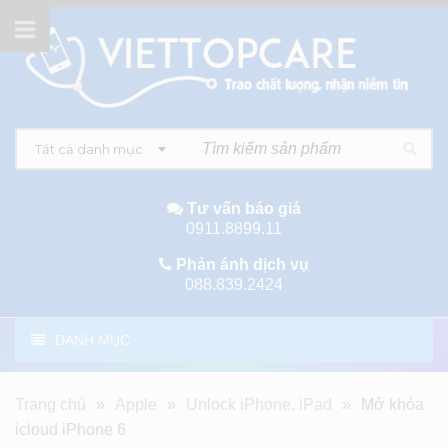
Tất cả danh mục
Tư vấn báo giá
0911.8899.11
Phản ánh dịch vụ
088.839.2424
DANH MỤC
Trang chủ
»
Apple
»
Unlock iPhone, iPad
»
Mở khóa
icloud iPhone 6