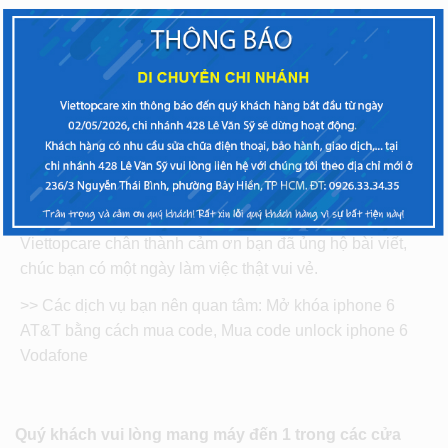
Mở khóa iCloud iphone bằng phần cứng chuyên
nghiệp nhanh chóng và khách hàng có thể đợi lấy liền.
Đội ngũ nhân viên kĩ thuật có kinh nghiệm, trình độ
chuyên sâu trong xử lí bẻ khoá iCloud đem đến cho bạn
dịch vụ mở khóa icloud iphone 6 tốt nhất cho bạn.
Hi vọng với những chia sẻ chân thành trên có thể giúp
bạn tìm ra hướng khắc phục iphone 6 bị dính icloud hiệu
quả và thành công.
Viettopcare chân thành cảm ơn bạn đã ủng hộ bài viết,
chúc bạn có một ngày làm việc thật vui vẻ.
>> Các dịch vụ bạn nên quan tâm: Mở khóa iphone 6
AT&T bằng cách mua code, Mua code unlock iphone 6
Vodafone
Quý khách vui lòng mang máy đến 1 trong các cửa