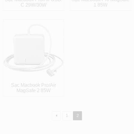
C 29W/30W
1 85W
Sạc Macbook Pro/Air
MagSafe 2 85W
1
2