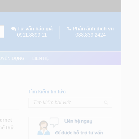
Tư vấn báo giá
Phản ánh dịch vụ
0911.8899.11
088.839.2424
UYỂN DỤNG
LIÊN HỆ
Tìm kiếm tin tức
ternet
hể thử