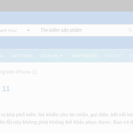
danh mục
HỦ
GIỚI THIỆU
DỊCH VỤ
KHUYẾN MÃI
TIN TỨC
T
ộng trên iPhone 11
 11
 ra khá phổ biến. Nó khiến cho tin nhắn, gọi điện, kết nối in
ên lỗi này không phải không thể khắc phục được. Bạn có t