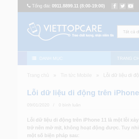
Tổng đài:
0911.8899.11
(8:00-19:00)
Tất cả 
DANH MỤC
TRANG C
Trang chủ
»
Tin tức Mobile
»
Lỗi dữ liệu di đ
Lỗi dữ liệu di động trên iPhone
09/01/2020
0 bình luân
Lỗi dữ liệu di động trên iPhone 11 là một lỗi xảy
trở nên mờ mịt, không hoạt động được. Tuy nhi
một số biện pháp sau: