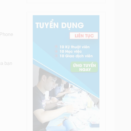
 iPhone
ủa bạn