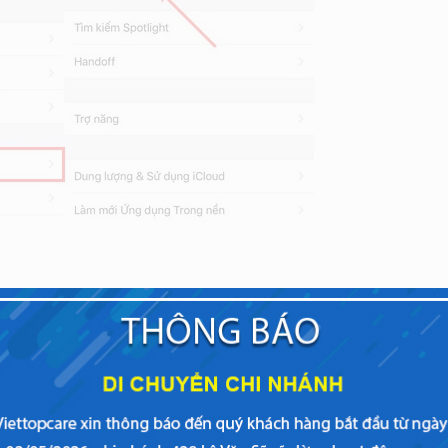
ạt động cũng khá hiệu quả nếu như bạn đang gặp lỗi dữ liệu trê
Dữ liệu di động
> Nhấn vào nút xanh bên cạnh để tắt. Sau đó 
rên, nhấn vào nút xanh để mở lại dữ liệu di động cho iPhone 11.