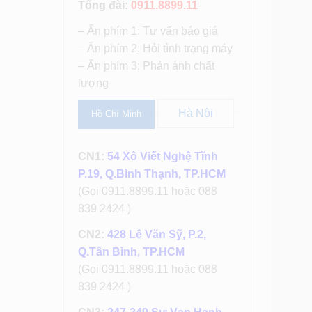
Tổng đài:
0911.8899.11
– Ấn phím 1: Tư vấn báo giá
– Ấn phím 2: Hỏi tình trạng máy
– Ấn phím 3: Phản ánh chất
lượng
Hà Nội
Hồ Chí Minh
CN1:
54 Xô Viết Nghệ Tĩnh
P.19, Q.Bình Thạnh, TP.HCM
(Gọi 0911.8899.11 hoặc 088
839 2424 )
CN2:
428 Lê Văn Sỹ, P.2,
Q.Tân Bình, TP.HCM
(Gọi 0911.8899.11 hoặc 088
839 2424 )