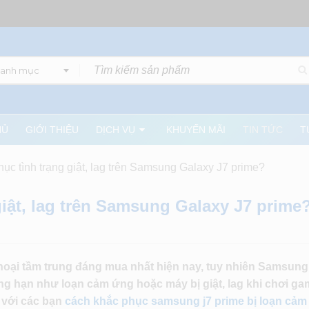
danh mục
HỦ
GIỚI THIỆU
DỊCH VỤ
KHUYẾN MÃI
TIN TỨC
T
ục tình trạng giật, lag trên Samsung Galaxy J7 prime?
iật, lag trên Samsung Galaxy J7 prime
hoại tầm trung đáng mua nhất hiện nay, tuy nhiên Samsung
ng hạn như loạn cảm ứng hoặc máy bị giật, lag khi chơi ga
u với các bạn
cách khắc phục samsung j7 prime bị loạn cả