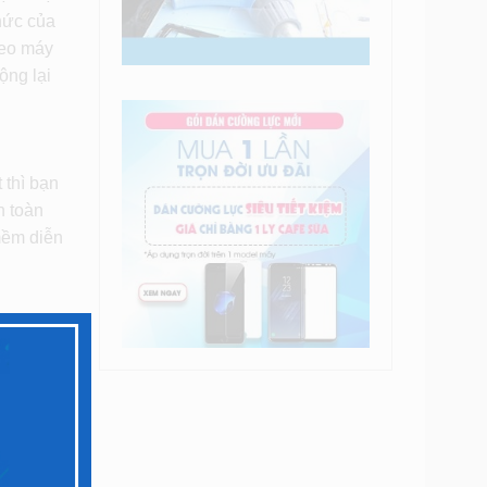
hức của
heo máy
ộng lại
 thì bạn
n toàn
mềm diễn