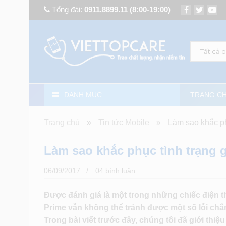
Tổng đài:
0911.8899.11
(8:00-19:00)
Tất cả 
DANH MỤC
TRANG C
Trang chủ
»
Tin tức Mobile
»
Làm sao khắc ph
Làm sao khắc phục tình trạng g
06/09/2017
04 bình luân
Được đánh giá là một trong những chiếc điện t
Prime vẫn không thể tránh được một số lỗi chẳ
Trong bài viết trước đây, chúng tôi đã giới thiệ