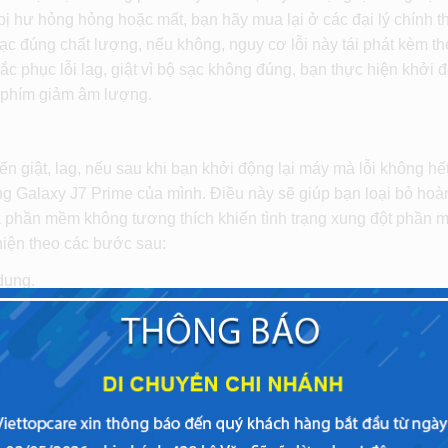
ị hư hỏng hỏng hoặc mất, bạn hãy mua lại ở các đại lý chính t
ạc đúng chất lượng, nếu không, nguy cơ lỗi này tái phát kèm t
hắc phục lỗi lag, giật vì bộ sạc không đúng, bạn thực hiện khởi đ
 phím giảm âm lượng.
ến giật, lag, nếu sau khi bạn khởi động lại máy mà lỗi không hết
ng Galaxy J7 Prime của mình. Điều này sẽ giúp bạn loại bỏ hoà
 phần mềm không tương thích khiến tình trạng xung đột phần 
hiện theo các bước sau:
dụng.