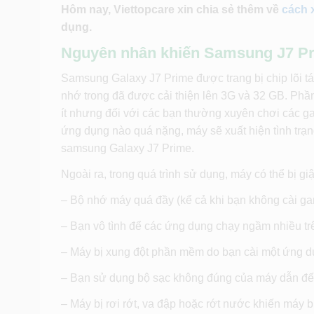
Hôm nay, Viettopcare xin chia sẻ thêm về
cách x
dụng.
Nguyên nhân khiến Samsung J7 Prim
Samsung Galaxy J7 Prime được trang bị chip lõi t
nhớ trong đã được cải thiện lên 3G và 32 GB. Phần
ít nhưng đối với các bạn thường xuyên chơi các g
ứng dụng nào quá nặng, máy sẽ xuất hiện tình trạng
samsung Galaxy J7 Prime.
Ngoài ra, trong quá trình sử dụng, máy có thể bị g
– Bộ nhớ máy quá đầy (kể cả khi bạn không cài g
– Bạn vô tình để các ứng dụng chạy ngầm nhiều trên
– Máy bị xung đột phần mềm do bạn cài một ứng d
– Bạn sử dụng bộ sạc không đúng của máy dẫn đến t
– Máy bị rơi rớt, va đập hoặc rớt nước khiến máy bị