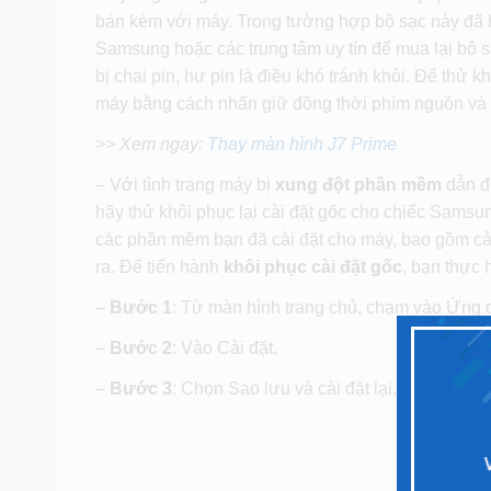
bán kèm với máy. Trong tường hợp bộ sạc này đã b
Samsung hoặc các trung tâm uy tín để mua lại bộ s
bị chai pin, hư pin là điều khó tránh khỏi. Để thử k
máy bằng cách nhấn giữ đồng thời phím nguồn và
>> Xem ngay:
Thay màn hình J7 Prime
– Với tình trạng máy bị
xung đột phần mềm
dẫn đ
hãy thử khôi phục lại cài đặt gốc cho chiếc Samsu
các phần mềm bạn đã cài đặt cho máy, bao gồm cả
ra. Để tiến hành
khôi phục cài đặt gốc
, bạn thực 
–
Bước 1
: Từ màn hình trang chủ, chạm vào Ứng 
–
Bước 2
: Vào Cài đặt.
–
Bước 3
: Chọn Sao lưu và cài đặt lại.