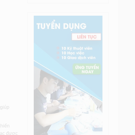
 giúp
khiến
 sạc được