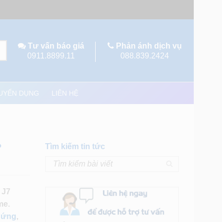
Tư vấn báo giá
Phản ánh dịch vụ
0911.8899.11
088.839.2424
UYỂN DỤNG
LIÊN HỆ
?
Tìm kiếm tin tức
 J7
me.
m ứng
,