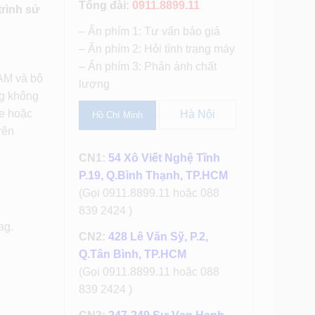
Tổng đài:
0911.8899.11
trình sử
– Ấn phím 1: Tư vấn báo giá
– Ấn phím 2: Hỏi tình trạng máy
– Ấn phím 3: Phản ánh chất
RAM và bộ
lượng
ng không
me hoặc
Hà Nội
Hồ Chí Minh
rên
CN1:
54 Xô Viết Nghệ Tĩnh
P.19, Q.Bình Thạnh, TP.HCM
(Gọi 0911.8899.11 hoặc 088
839 2424 )
ag.
CN2:
428 Lê Văn Sỹ, P.2,
Q.Tân Bình, TP.HCM
(Gọi 0911.8899.11 hoặc 088
839 2424 )