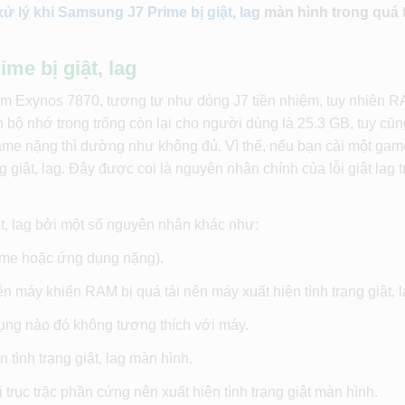
ử lý khi Samsung J7 Prime bị giật, lag
màn hình trong quá 
e bị giật, lag
ám Exynos 7870, tương tự như dòng J7 tiền nhiệm, tuy nhiên 
 bộ nhớ trong trống còn lại cho người dùng là 25.3 GB, tuy cũ
ame nặng thì dường như không đủ. Vì thế, nếu bạn cài một ga
 giật, lag. Đây được coi là nguyên nhân chính của lỗi giật lag t
iật, lag bởi một số nguyên nhân khác như:
ame hoặc ứng dụng nặng).
 máy khiến RAM bị quá tải nên máy xuất hiện tình trạng giật, l
ụng nào đó không tương thích với máy.
ình trạng giật, lag màn hình.
 trục trặc phần cứng nên xuất hiện tình trạng giật màn hình.