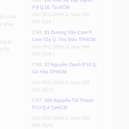
CN3:
247-249 Sư Vạn Hạnh
P.9 Q.10, Tp.HCM
(Gọi 0911.8899.11 hoặc 088
yên nhân
839 2424 )
ắc phục
CN4:
81 Dương Văn Cam P.
Linh Tây Q. Thủ Đức TPHCM
úng đi
(Gọi 0911.8899.11 hoặc 088
ím đa
839 2424 )
CN6:
37 Nguyễn Oanh P.10 Q.
Gò Vấp TPHCM
(Gọi 0911.8899.11 hoặc 088
839 2424)
CN7:
288 Nguyễn Tất Thành
P.13 Q.4 TpHCM
(Gọi 0911.8899.11 hoặc 088
839 2424)