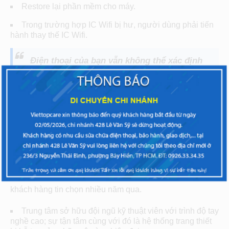
Restore lại phần mềm cho máy.
Trong trường hợp IC Wifi bị hư, người dùng phải tiến
hành thay thế IC Wifi.
Điện thoại của bạn vẫn không thể xác định
được lỗi, quý khách có thể mang máy đến
các
trung tâm sửa chữa Sony uy tín
để khắc
phục tình trạng này.
Khắc phục lỗi Sony Xperia Z1 bị mất sóng wifi
– đến ngay Viettopcare
Viettopcare là trung tâm sửa chữa điện thoại đáng tin cậy
với hệ thống chi nhánh rộng khắp HCM, được đông đảo
khách hàng tin chọn nhiều năm qua.
Trung tâm sở hữu đội ngũ kỹ thuật viên với trình độ tay
nghề cao; sự tận tâm cùng với đó là hệ thống trang thiết