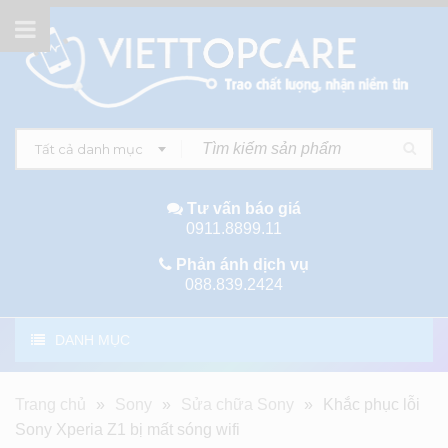
Tất cả danh mục
Tư vấn báo giá
0911.8899.11
Phản ánh dịch vụ
088.839.2424
DANH MỤC
Trang chủ
»
Sony
»
Sửa chữa Sony
»
Khắc phục lỗi
Sony Xperia Z1 bị mất sóng wifi