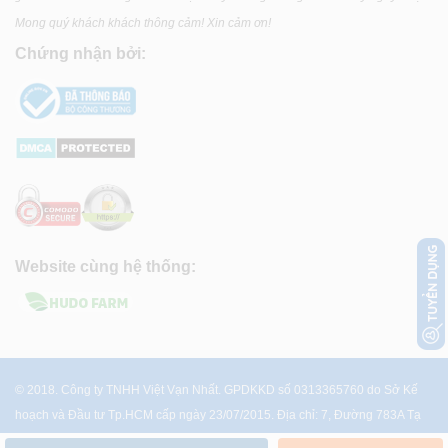
Mong quý khách khách thông cảm! Xin cảm ơn!
Chứng nhận bởi:
Website cùng hệ thống:
© 2018. Công ty TNHH Việt Vạn Nhất. GPDKKD số 0313365760 do Sở Kế
hoạch và Đầu tư Tp.HCM cấp ngày 23/07/2015. Địa chỉ: 7, Đường 783A Tạ
Quang Bửu, P.4, Q.8, Tp.HCM