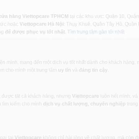
 cửa hàng Viettopcare TPHCM
tại các khu vực: Quận 10, Quận
Đức hoặc
Viettopcare Hà Nội
: Thụy Khuê, Quận Tây Hồ, Quận 
ng
để được phục vụ tốt nhất.
Tìm trung tâm gần tôi nhất
hiện mình, mang đến một dịch vụ tốt nhất dành cho khách hàng,
ìm cho mình một trung tâm
uy tín
và
đáng tin cậy
.
ết được tất cả khách hàng, nhưng
Viettopcare
luôn hết mình, và
 tìm kiếm cho mình
dịch vụ chất lượng, chuyên nghiệp
trong
oại tại
Viettopcare
không chỉ hài lòng về chất lượng, mà còn 