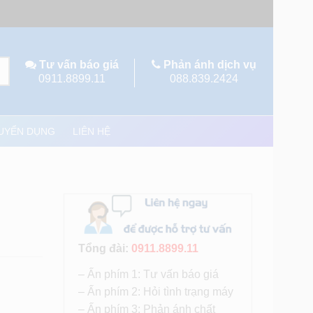
Tư vấn báo giá
Phản ánh dịch vụ
0911.8899.11
088.839.2424
UYỂN DỤNG
LIÊN HỆ
Tổng đài:
0911.8899.11
– Ấn phím 1: Tư vấn báo giá
– Ấn phím 2: Hỏi tình trạng máy
– Ấn phím 3: Phản ánh chất