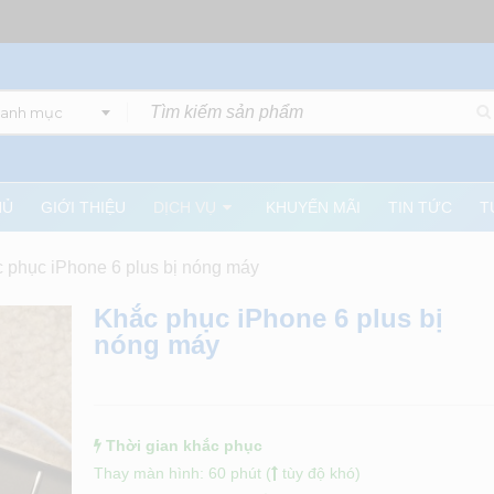
danh mục
HỦ
GIỚI THIỆU
DỊCH VỤ
KHUYẾN MÃI
TIN TỨC
T
 phục iPhone 6 plus bị nóng máy
Khắc phục iPhone 6 plus bị
nóng máy
Thời gian khắc phục
Thay màn hình: 60 phút (
tùy độ khó)