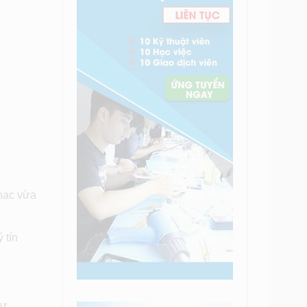
hạc vừa
 tín
sự