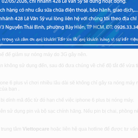
nóng máy
hững cách khắc phục cho từng trường hợp.
thế để giảm sự nóng máy do 3G gây nên.
không sử dụng đến, sau đó đưa chúng về chế độ tắt để vừa ti
.
e 6 plus vì chơi nhiều lâu dài sẽ không chỉ gây ra nóng máy
của bạn .
ị dính mã độc từ đó hạn chế việc iphone 6 plus bị nóng máy.
 nên sử dụng pin và bộ sạc chính hãng. Nếu pin bị chai, phồng n
 trung tâm
Viettopcare
hoặc liên hệ qua hotline để được tư vấn