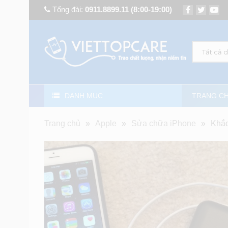
Tổng đài:
0911.8899.11
(8:00-19:00)
Tất cả 
DANH MỤC
TRANG C
Trang chủ
»
Apple
»
Sửa chữa iPhone
»
Khắc