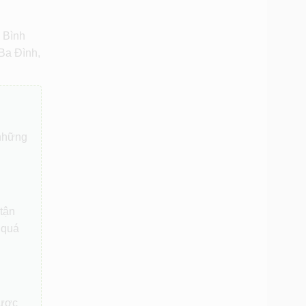
 Bình
Ba Đình,
 những
 tận
 quá
được