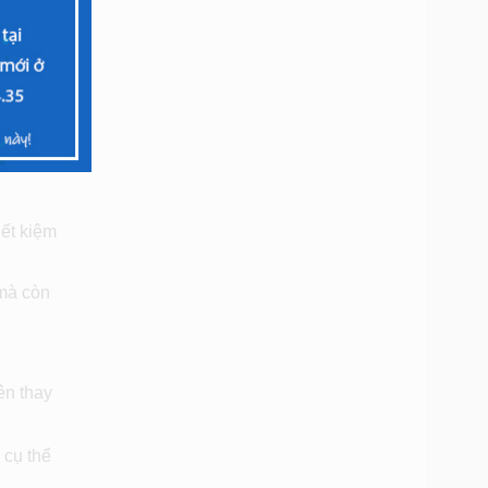
ết kiệm
 mà còn
ên thay
 cụ thể