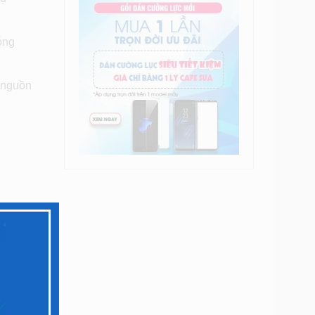
óng
p nguồn