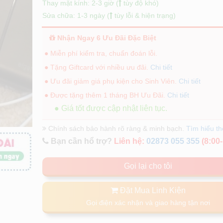
Thay mặt kính: 2-3 giờ (
tùy độ khó)
Sửa chữa: 1-3 ngày (
tùy lỗi & hiện trạng)
Nhận Ngay 6 Ưu Đãi Đặc Biệt
● Miễn phí kiểm tra, chuẩn đoán lỗi.
● Tặng Giftcard với nhiều ưu đãi.
Chi tiết
● Ưu đãi giảm giá phụ kiện cho Sinh Viên.
Chi tiết
● Được tặng thêm 1 tháng BH Ưu Đãi.
Chi tiết
● Giá tốt được cập nhật liên tục.
Chính sách bảo hành rõ ràng & minh bạch.
Tìm hiểu t
Bạn cần hổ trợ?
Liên hệ:
02873 055 355
(8:00-
Gọi lại cho tôi
Đặt Mua Linh Kiện
Gọi điện xác nhận và giao hàng tận nơi