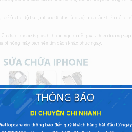
để ở chế độ bật , iphone 6 plus làm việc quá tải khiến nó bị n
dẫn đến iphone 6 plus bị hư ic nguồn đễ gây ra hiện tượng sậ
us bị nóng máy bạn nên tìm cách khắc phục ngay.