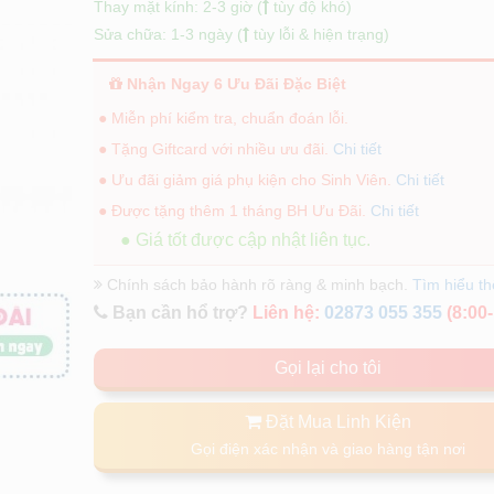
Thay mặt kính: 2-3 giờ (
tùy độ khó)
Sửa chữa: 1-3 ngày (
tùy lỗi & hiện trạng)
Nhận Ngay 6 Ưu Đãi Đặc Biệt
● Miễn phí kiểm tra, chuẩn đoán lỗi.
● Tặng Giftcard với nhiều ưu đãi.
Chi tiết
● Ưu đãi giảm giá phụ kiện cho Sinh Viên.
Chi tiết
● Được tặng thêm 1 tháng BH Ưu Đãi.
Chi tiết
● Giá tốt được cập nhật liên tục.
Chính sách bảo hành rõ ràng & minh bạch.
Tìm hiểu t
Bạn cần hổ trợ?
Liên hệ:
02873 055 355
(8:00-
Gọi lại cho tôi
Đặt Mua Linh Kiện
Gọi điện xác nhận và giao hàng tận nơi