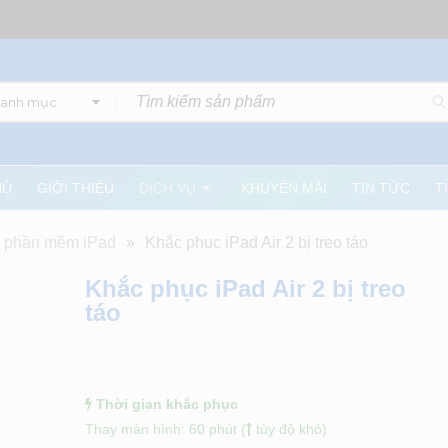
danh mục
HỦ
GIỚI THIỆU
DỊCH VỤ
KHUYẾN MÃI
TIN TỨC
T
i phần mềm iPad
»
Khắc phục iPad Air 2 bị treo táo
Khắc phục iPad Air 2 bị treo
táo
Thời gian khắc phục
Thay màn hình: 60 phút (
tùy độ khó)