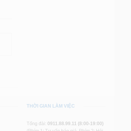
THỜI GIAN LÀM VIỆC
Tổng đài:
0911.88.99.11
(8:00-19:00)
(Phím 1: Tư vấn báo giá, Phím 2: Hỏi