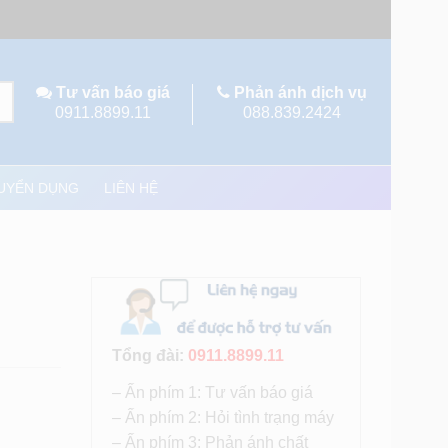
Tư vấn báo giá
Phản ánh dịch vụ
0911.8899.11
088.839.2424
UYỂN DỤNG
LIÊN HỆ
Tổng đài:
0911.8899.11
– Ấn phím 1: Tư vấn báo giá
– Ấn phím 2: Hỏi tình trạng máy
– Ấn phím 3: Phản ánh chất