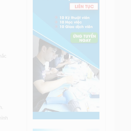
khắc
h.
hình