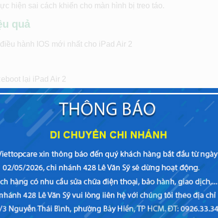
ực hiện sai cách khiến cho màn hình bị treo táo.
iệu quả
 điều hành IOS mới nhất cho iPad Air 2
boot lại iPad Air 2
ung đột phần mềm.
cách trên có thể khiến bạn lúng túng. Nhưng bạn đừng lo, bạn
t viên có chuyên môn và kinh nghiệm hỗ trợ bạn khắc phục tình
xác nhất.
ợng, uy tín bậc nhất TPHCM
dành cho bạn