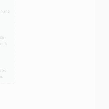
 những
 tận
 quá
được
n.