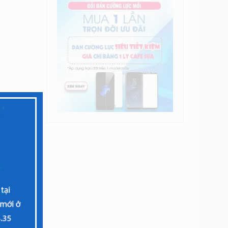
 có thể
 trạng