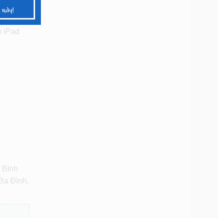
o iPad
 Bình
Ba Đình,