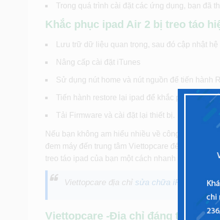
Trong quá trình cài đặt các ứng dụng, bạn đã th
Khắc phục ipad Air 2 bị treo táo h
Lưu trữ dữ liệu quan trọng, sau đó cập nhật hệ
Nâng cấp cài đặt iTunes
Sử dụng nút home và nút nguồn để tiến hành Re
Tiến hành restore lại ipad để khắc phục lỗi x
Tải Firmware và cài đặt lại thiết bị.
Nếu bạn không am hiểu nhiều về công nghệ những 
đem máy đến trung tâm Viettopcare để các kỹ thuậ
treo táo ipad của bạn một cách nhanh gọn, chuẩn 
Viettopcare địa chỉ
sửa chữa iPad
chất lư
Viettopcare -Địa chỉ đáng tin cậy 