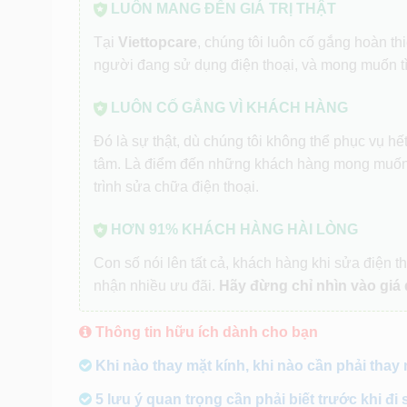
LUÔN MANG ĐẾN GIÁ TRỊ THẬT
Tại
Viettopcare
, chúng tôi luôn cố gắng hoàn t
người đang sử dụng điện thoại, và mong muốn t
LUÔN CỐ GẮNG VÌ KHÁCH HÀNG
Đó là sự thật, dù chúng tôi không thể phục vụ h
tâm. Là điểm đến những khách hàng mong muốn
trình sửa chữa điện thoại.
HƠN 91% KHÁCH HÀNG HÀI LÒNG
Con số nói lên tất cả, khách hàng khi sửa điện th
nhận nhiều ưu đãi.
Hãy đừng chỉ nhìn vào giá 
Thông tin hữu ích dành cho bạn
Khi nào thay mặt kính, khi nào cần phải thay
5 lưu ý quan trọng cần phải biết trước khi đi 