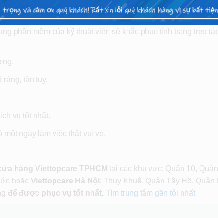
t, mang đến cho khách hàng những dịch vụ tốt nhất.
g phần mềm của kỹ thuật viên sẽ khắc phục tình trạng treo tá
ường.
 ràng, tận tụy.
ch vụ tốt nhất.
một ngày làm việc thật vui vẻ.
 cửa hàng Viettopcare TPHCM
tại các khu vực: Quận 10, Quận
Đức hoặc
Viettopcare Hà Nội
: Thụy Khuê, Quận Tây Hồ, Quận 
ng
để được phục vụ tốt nhất.
Tìm trung tâm gần tôi nhất