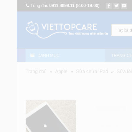
Tổng đài:
0911.8899.11
(8:00-19:00)
Tất cả 
DANH MỤC
TRANG C
Trang chủ
»
Apple
»
Sửa chữa iPad
»
Sửa lỗ