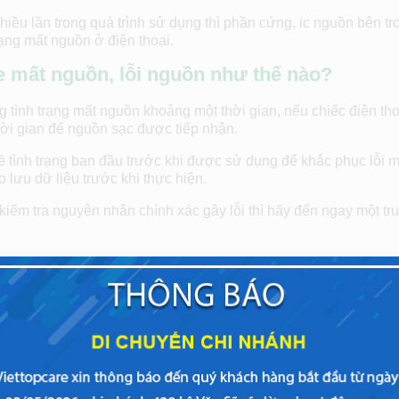
hiều lần trong quá trình sử dụng thì phần cứng, ic nguồn bên tr
ạng mất nguồn ở điện thoại.
e mất nguồn, lỗi nguồn như thế nào?
 tình trạng mất nguồn khoảng một thời gian, nếu chiếc điện tho
hời gian để nguồn sạc được tiếp nhận.
ề tình trạng ban đầu trước khi được sử dụng để khắc phục lỗi m
lưu dữ liệu trước khi thực hiện.
ểm tra nguyên nhân chính xác gây lỗi thì hãy đến ngay một tr
ch vụ
sửa chữa điện thoại Asus Zenfone
để sửa chữa Asus
 khi đến đây.
one bị mất nguồn tại Viettopcare?