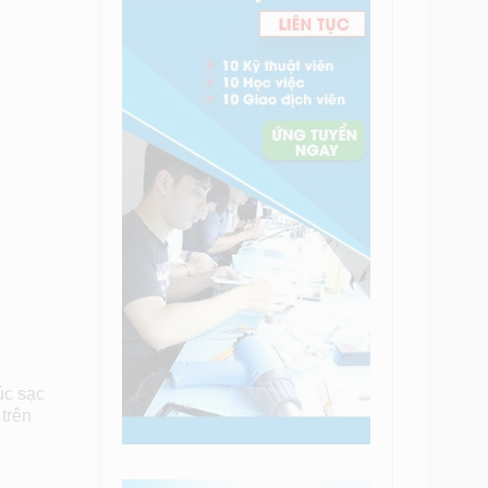
úc sạc
 trên