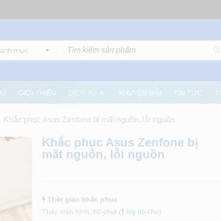
danh mục
HỦ
GIỚI THIỆU
DỊCH VỤ
KHUYẾN MÃI
TIN TỨC
T
Khắc phục Asus Zenfone bị mất nguồn, lỗi nguồn
Khắc phục Asus Zenfone bị
mất nguồn, lỗi nguồn
Thời gian khắc phục
Thay màn hình: 60 phút (
tùy độ khó)