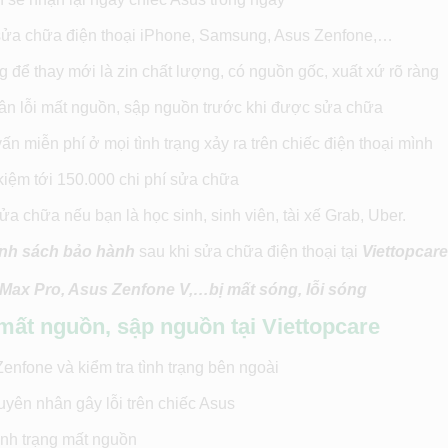
 sửa chữa điện thoại iPhone, Samsung, Asus Zenfone,…
 để thay mới là zin chất lượng, có nguồn gốc, xuất xứ rõ ràng
hân lỗi mất nguồn, sập nguồn trước khi được sửa chữa
n miễn phí ở mọi tình trạng xảy ra trên chiếc điện thoại mình
kiệm tới 150.000 chi phí sửa chữa
a chữa nếu bạn là học sinh, sinh viên, tài xế Grab, Uber.
ính sách bảo hành
sau khi sửa chữa điện thoại tại
Viettopcare
Max Pro, Asus Zenfone V,…bị mất sóng, lỗi sóng
 mất nguồn, sập nguồn tại Viettopcare
enfone và kiểm tra tình trạng bên ngoài
guyên nhân gây lỗi trên chiếc Asus
ình trạng mất nguồn