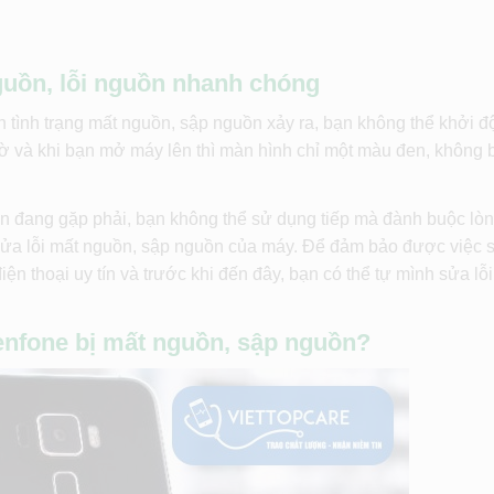
guồn, lỗi nguồn nhanh chóng
tình trạng mất nguồn, sập nguồn xảy ra, bạn không thể khởi độ
hờ và khi bạn mở máy lên thì màn hình chỉ một màu đen, không 
ạn đang gặp phải, bạn không thể sử dụng tiếp mà đành buộc lò
 sửa lỗi mất nguồn, sập nguồn của máy. Để đảm bảo được việc 
n thoại uy tín và trước khi đến đây, bạn có thể tự mình sửa lỗ
nfone bị mất nguồn, sập nguồn?