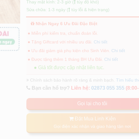
Thay mặt kính: 2-3 giờ (
tùy độ khó)
Sửa chữa: 1-3 ngày (
tùy lỗi & hiện trạng)
Nhận Ngay 6 Ưu Đãi Đặc Biệt
● Miễn phí kiểm tra, chuẩn đoán lỗi.
● Tặng Giftcard với nhiều ưu đãi.
Chi tiết
● Ưu đãi giảm giá phụ kiện cho Sinh Viên.
Chi tiết
● Được tặng thêm 1 tháng BH Ưu Đãi.
Chi tiết
● Giá tốt được cập nhật liên tục.
Chính sách bảo hành rõ ràng & minh bạch.
Tìm hiểu t
Bạn cần hổ trợ?
Liên hệ:
02873 055 355
(8:00-
Gọi lại cho tôi
Đặt Mua Linh Kiện
Gọi điện xác nhận và giao hàng tận nơi