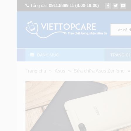
Tổng đài:
0911.8899.11
(8:00-19:00)
Tất cả 
DANH MỤC
TRANG C
Trang chủ
»
Asus
»
Sửa chữa Asus Zenfone
»