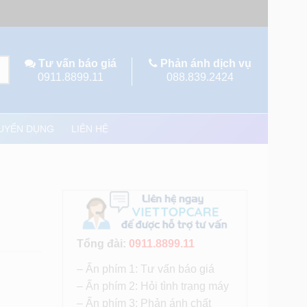
Tư vấn báo giá
Phản ánh dịch vụ
0911.8899.11
088.839.2424
UYỂN DỤNG
LIÊN HỆ
Tổng đài:
0911.8899.11
– Ấn phím 1: Tư vấn báo giá
– Ấn phím 2: Hỏi tình trạng máy
– Ấn phím 3: Phản ánh chất