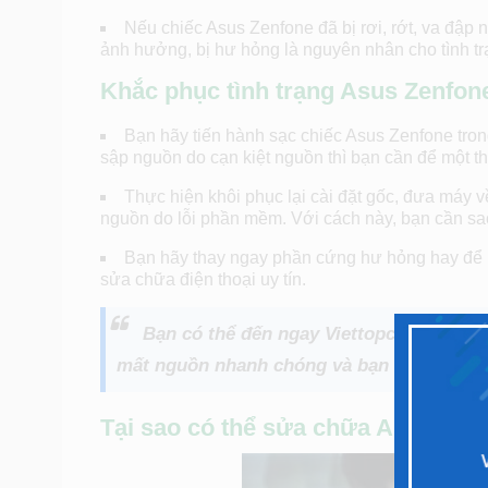
Nếu chiếc Asus Zenfone đã bị rơi, rớt, va đập n
ảnh hưởng, bị hư hỏng là nguyên nhân cho tình tr
Khắc phục tình trạng Asus Zenfon
Bạn hãy tiến hành sạc chiếc Asus Zenfone trong
sập nguồn do cạn kiệt nguồn thì bạn cần để một t
Thực hiện khôi phục lại cài đặt gốc, đưa máy v
nguồn do lỗi phần mềm. Với cách này, bạn cần sao 
Bạn hãy thay ngay phần cứng hư hỏng hay để ki
sửa chữa điện thoại uy tín.
Bạn có thể đến ngay Viettopcare tại dị
mất nguồn nhanh chóng và bạn sẽ hài lòng
Tại sao có thể sửa chữa Asus Zenf