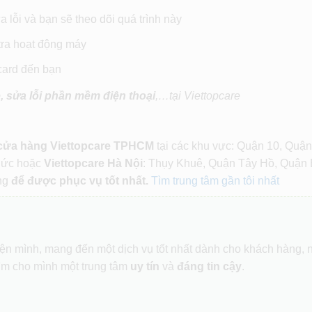
 lỗi và bạn sẽ theo dõi quá trình này
 tra hoạt động máy
tcard đến bạn
 sửa lỗi phần mềm điện thoại
,…tại Viettopcare
 cửa hàng Viettopcare TPHCM
tại các khu vực: Quận 10, Quận
Đức hoặc
Viettopcare Hà Nội
: Thụy Khuê, Quận Tây Hồ, Quận 
ng
để được phục vụ tốt nhất.
Tìm trung tâm gần tôi nhất
hiện mình, mang đến một dịch vụ tốt nhất dành cho khách hàng,
ìm cho mình một trung tâm
uy tín
và
đáng tin cậy
.