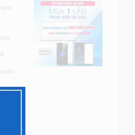
ong bị
ại bị
ất
ung tâm
 bị