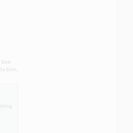
 Bình
Ba Đình,
 những