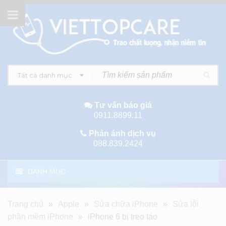
Tất cả danh mục
Tư vấn báo giá
0911.8899.11
Phản ánh dịch vụ
088.839.2424
DANH MỤC
Trang chủ
»
Apple
»
Sửa chữa iPhone
»
Sửa lỗi
phần mềm iPhone
»
iPhone 6 bị treo táo