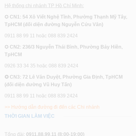
Hệ thống chi nhánh TP Hồ Chí Minh:
✪
CN1: 54 Xô Viết Nghệ Tĩnh, Phường Thạnh Mỹ Tây,
TpHCM (đối diện đường Nguyễn Cửu Vân)
0911 88 99 11 hoặc 088 839 2424
✪
CN2: 236/3 Nguyễn Thái Bình, Phường Bảy Hiền,
TpHCM
0926 33 34 35 hoặc 088 839 2424
✪ CN3: 72 Lê Văn Duyệt, Phường Gia Định, TpHCM
(đối diện đường Vũ Huy Tấn)
0911 88 99 11 hoặc 088 839 2424
>> Hướng dẫn đường đi đến các Chi nhánh
THỜI GIAN LÀM VIỆC
Tổng đài:
0911.88.99.11
(8:00-19:00)