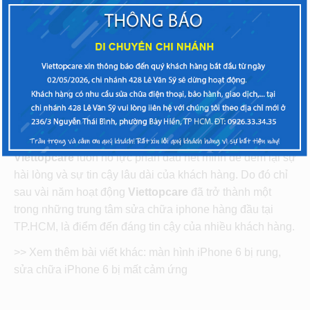
Tải Firmware và cài đặt lại thiết bị.
Bạn cũng đừng quá lo lắng nếu như tự mình khắc phục
không được, bạn có thể đem máy đến trung tâm
Viettopcare để các kỹ thuật viên có chuyên môn và kinh
nghiệm hỗ trợ bạn khắc phục tình trạng bị treo máy của
bạn một cách nhanh gọn, chuẩn xác và hiệu quả mà giá
cả vô cùng hạt dẻ.
Viettopcare
luôn nỗ lực phấn đấu hết mình để đem lại sự
hài lòng và sự tin cậy lâu dài của khách hàng. Do đó chỉ
sau vài năm hoạt động
Viettopcare
đã trở thành một
trong những trung tâm sửa chữa iphone hàng đầu tại
TP.HCM, là điểm đến đáng tin cậy của nhiều khách hàng.
>> Xem thêm bài viết khác: màn hình iPhone 6 bị rung,
sửa chữa iPhone 6 bị mất cảm ứng