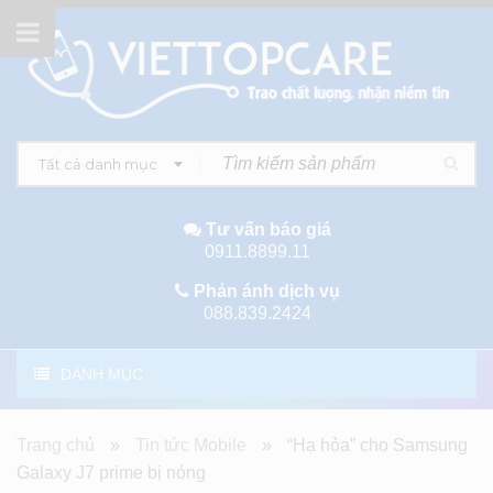
Tất cả danh mục
Tư vấn báo giá
0911.8899.11
Phản ánh dịch vụ
088.839.2424
DANH MỤC
Trang chủ
»
Tin tức Mobile
»
“Hạ hỏa” cho Samsung
Galaxy J7 prime bị nóng