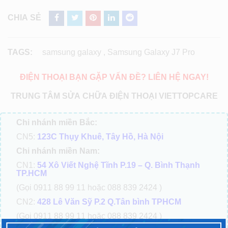
CHIA SẺ
TAGS:
samsung galaxy
,
Samsung Galaxy J7 Pro
ĐIỆN THOẠI BẠN GẶP VẤN ĐỀ? LIÊN HỆ NGAY!
TRUNG TÂM SỬA CHỮA ĐIỆN THOẠI VIETTOPCARE
Chi nhánh miền Bắc:
CN5:
123C Thụy Khuê, Tây Hồ, Hà Nội
Chi nhánh miền Nam:
CN1:
54 Xô Viết Nghệ Tĩnh P.19 – Q. Bình Thạnh
TP.HCM
(Gọi 0911 88 99 11 hoặc 088 839 2424 )
CN2:
428 Lê Văn Sỹ P.2 Q.Tân bình TPHCM
(Gọi 0911 88 99 11 hoặc 088 839 2424 )