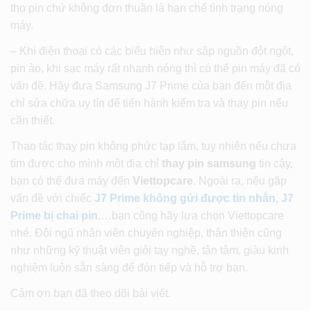
thọ pin chứ không đơn thuần là hạn chế tình trạng nóng
máy.
– Khi điện thoại có các biểu hiện như sập nguồn đột ngột,
pin ảo, khi sạc máy rất nhanh nóng thì có thể pin máy đã có
vấn đề. Hãy đưa Samsung J7 Prime của bạn đến một địa
chỉ sửa chữa uy tín để tiến hành kiểm tra và thay pin nếu
cần thiết.
Thao tác thay pin không phức tạp lắm, tuy nhiên nếu chưa
tìm được cho mình một địa chỉ
thay pin samsung
tin cậy,
bạn có thể đưa máy đến
Viettopcare
. Ngoài ra, nếu gặp
vấn đề với chiếc
J7 Prime không gửi được tin nhắn
,
J7
Prime bị chai pin
,…bạn cũng hãy lựa chọn Viettopcare
nhé. Đội ngũ nhân viên chuyên nghiệp, thân thiện cũng
như những kỹ thuật viên giỏi tay nghề, tận tâm, giàu kinh
nghiệm luôn sẵn sàng để đón tiếp và hỗ trợ bạn.
Cảm ơn bạn đã theo dõi bài viết.