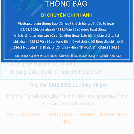
CN3:
247-249 Sư Vạn Hạnh P.9 Q.10, Tp.HCM
(cạnh
chùa Ấn Quang)
(Gọi 0911 88 99 11 hoặc 088 839 2424 )
CN4:
81 Dương Văn Cam P.Linh Tây Q. Thủ Đức
TPHCM
(Gần chợ Thủ Đức)
(Gọi 0911 88 99 11 hoặc 088 839 2424 )
CN6:
37 Nguyễn Oanh P.10 Q. Gò vấp TPHCM
(Gọi 0911 88 99 11 hoặc 088 839 2424)
CN7:
288 Nguyễn Tất Thành P.13 Q.4 TpHCM
(Gần
trường ĐH Nguyễn Tất Thành)
Di động: 0911 88 99 11 hoặc 088 839 2424
Tổng đài:
0911.8899.11
Nhấp để gọi
(Phím 1: Tư vấn báo giá, Phím 2: Hỏi tình trạng máy, Phím
3: Phản ánh chất lượng)
VIETTOPCARE – TRAO CHẤT LƯỢNG – NHẬN NIỀM
TIN