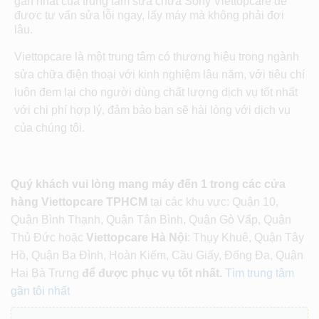
gần nhất của trung tâm sửa chữa Sony Viettopcare để
được tư vấn sửa lỗi ngay, lấy máy mà không phải đợi
lâu.
Viettopcare là một trung tâm có thương hiệu trong ngành
sửa chữa điện thoại với kinh nghiệm lâu năm, với tiêu chí
luôn đem lại cho người dùng chất lượng dịch vụ tốt nhất
với chi phí hợp lý, đảm bảo bạn sẽ hài lòng với dịch vụ
của chúng tôi.
Quý khách vui lòng mang máy đến 1 trong các cửa
hàng Viettopcare TPHCM
tại các khu vực: Quận 10,
Quận Bình Thạnh, Quận Tân Bình, Quận Gò Vấp, Quận
Thủ Đức hoặc
Viettopcare Hà Nội
: Thụy Khuê, Quận Tây
Hồ, Quận Ba Đình, Hoàn Kiếm, Cầu Giấy, Đống Đa, Quận
Hai Bà Trưng
để được phục vụ tốt nhất.
Tìm trung tâm
gần tôi nhất