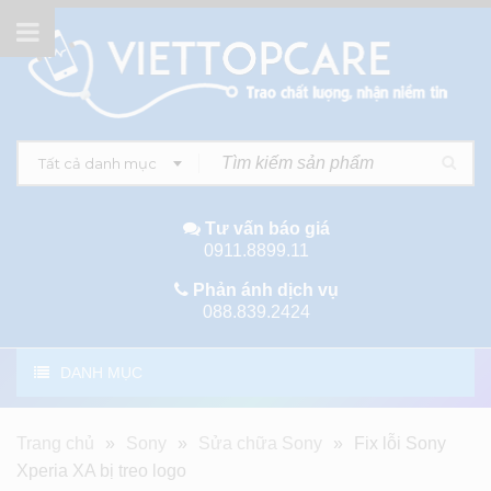
Tất cả danh mục
Tư vấn báo giá
0911.8899.11
Phản ánh dịch vụ
088.839.2424
DANH MỤC
Trang chủ
»
Sony
»
Sửa chữa Sony
»
Fix lỗi Sony
Xperia XA bị treo logo