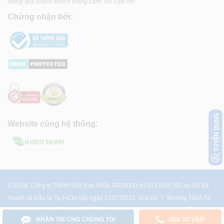
Mong quý khách khách thông cảm! Xin cảm ơn!
Chứng nhận bởi:
Website cùng hệ thống:
© 2018. Công ty TNHH Việt Vạn Nhất. GPDKKD số 0313365760 do Sở Kế
hoạch và Đầu tư Tp.HCM cấp ngày 23/07/2015. Địa chỉ: 7, Đường 783A Tạ
Quang Bửu, P.4, Q.8, Tp.HCM
NHẮN TIN CHO CHÚNG TÔI
GỌI TƯ VẤN