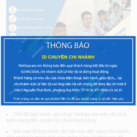
Viettopcare là trung tâm sở chữa điện thoại với đội
ngũ kỹ thuật viên tận tâm, trình độ kỹ thuật cao; cùng với
đó là hệ thống trang thiết bị hỗ trợ sửa chữa vô cùng hiện
đại.
Viettopcare cam kết toàn bộ các loại linh kiện sửa
chữa thay thế có nguồn gốc minh bạch.
Chế độ bảo hành, giá cả tại Viettopcare luôn tốt nhất,
luôn mang đến quyền lợi cho khách hàng.
Nếu bạn không muốn đợi lâu hãy đến ngay chi nhánh