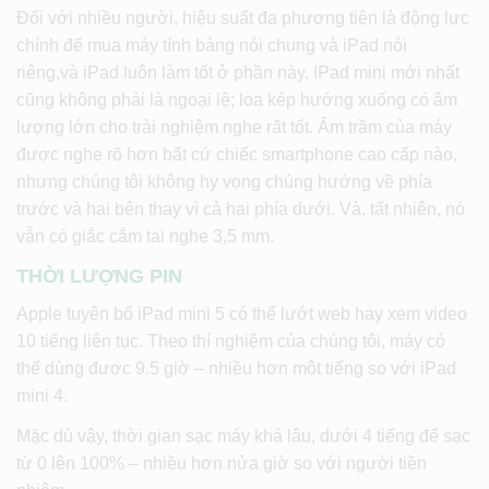
Đối với nhiều người, hiệu suất đa phương tiện là động lực
chính để mua máy tính bảng nói chung và iPad nói
riêng,và iPad luôn làm tốt ở phần này. IPad mini mới nhất
cũng không phải là ngoại lệ; loa kép hướng xuống có âm
lượng lớn cho trải nghiệm nghe rất tốt. Âm trầm của máy
được nghe rõ hơn bất cứ chiếc smartphone cao cấp nào,
nhưng chúng tôi không hy vọng chúng hướng về phía
trước và hai bên thay vì cả hai phía dưới. Và, tất nhiên, nó
vẫn có giắc cắm tai nghe 3,5 mm.
THỜI LƯỢNG PIN
Apple tuyên bố iPad mini 5 có thể lướt web hay xem video
10 tiếng liên tục. Theo thí nghiệm của chúng tôi, máy có
thể dùng được 9.5 giờ – nhiều hơn một tiếng so với iPad
mini 4.
Mặc dù vậy, thời gian sạc máy khá lâu, dưới 4 tiếng để sạc
từ 0 lên 100% – nhiều hơn nửa giờ so với người tiền