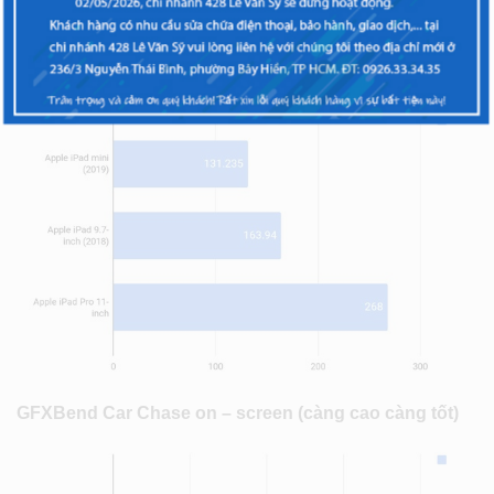
JetStream (càng cao càng tốt)
GFXBend Car Chase on – screen (càng cao càng tốt)