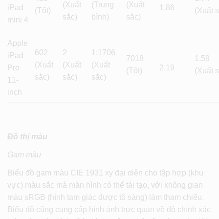
(Xuất
(Trung
(Xuất
iPad
1.86
(Tốt)
(Xuất 
sắc)
bình)
sắc)
mini 4
Apple
602
2
1:1706
iPad
7018
1.59
(Xuất
(Xuất
(Xuất
Pro
2.19
(Tốt)
(Xuất 
sắc)
sắc)
sắc)
11-
inch
Đồ thị màu
Gam màu
Biểu đồ gam màu CIE 1931 xy đại diện cho tập hợp (khu
vực) màu sắc mà màn hình có thể tái tạo, với không gian
màu sRGB (hình tam giác được tô sáng) làm tham chiếu.
Biểu đồ cũng cung cấp hình ảnh trực quan về độ chính xác