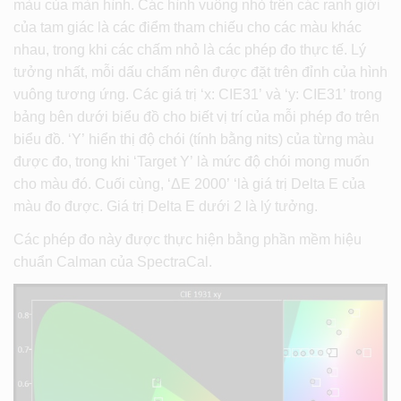
màu của màn hình. Các hình vuông nhỏ trên các ranh giới
của tam giác là các điểm tham chiếu cho các màu khác
nhau, trong khi các chấm nhỏ là các phép đo thực tế. Lý
tưởng nhất, mỗi dấu chấm nên được đặt trên đỉnh của hình
vuông tương ứng. Các giá trị ‘x: CIE31’ và ‘y: CIE31’ trong
bảng bên dưới biểu đồ cho biết vị trí của mỗi phép đo trên
biểu đồ. ‘Y’ hiển thị độ chói (tính bằng nits) của từng màu
được đo, trong khi ‘Target Y’ là mức độ chói mong muốn
cho màu đó. Cuối cùng, ‘ΔE 2000’ ‘là giá trị Delta E của
màu đo được. Giá trị Delta E dưới 2 là lý tưởng.
Các phép đo này được thực hiện bằng phần mềm hiệu
chuẩn Calman của SpectraCal.