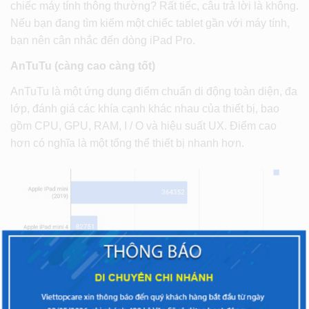
chiếc máy tính thông thường? Rất tiếc, câu trả lời là không.
Nếu bạn đang tìm kiếm một chiếc tablet gần với máy tính,
bạn nên cân nhắc đến dòng iPad Pro.
AnTuTu (càng cao càng tốt)
AnTuTu là một ứng dụng điểm chuẩn di động toàn diện, đa
lớp, đánh giá các khía cạnh khác nhau của thiết bị, bao
gồm CPU, GPU, RAM, I / O và hiệu suất UX. Điểm cao
hơn có nghĩa là một tổng thể thiết bị nhanh hơn.