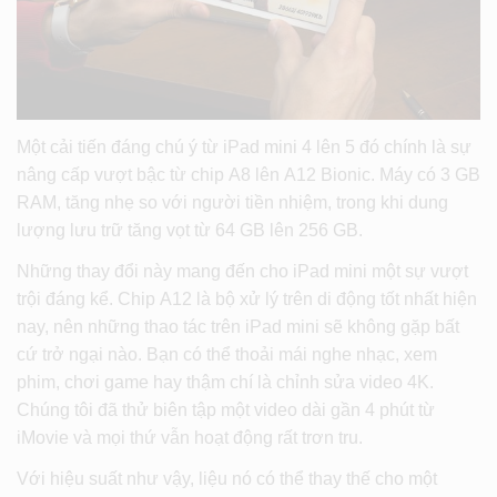
Một cải tiến đáng chú ý từ iPad mini 4 lên 5 đó chính là sự
nâng cấp vượt bậc từ chip A8 lên A12 Bionic. Máy có 3 GB
RAM, tăng nhẹ so với người tiền nhiệm, trong khi dung
lượng lưu trữ tăng vọt từ 64 GB lên 256 GB.
Những thay đổi này mang đến cho iPad mini một sự vượt
trội đáng kể. Chip A12 là bộ xử lý trên di động tốt nhất hiện
nay, nên những thao tác trên iPad mini sẽ không gặp bất
cứ trở ngại nào. Bạn có thể thoải mái nghe nhạc, xem
phim, chơi game hay thậm chí là chỉnh sửa video 4K.
Chúng tôi đã thử biên tập một video dài gần 4 phút từ
iMovie và mọi thứ vẫn hoạt động rất trơn tru.
Với hiệu suất như vậy, liệu nó có thể thay thế cho một