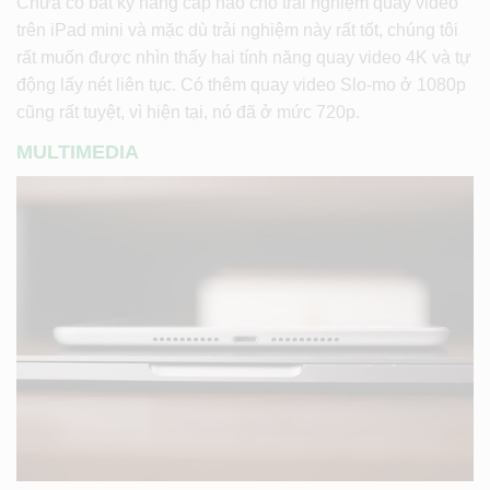
Chưa có bất kỳ nâng cấp nào cho trải nghiệm quay video
trên iPad mini và mặc dù trải nghiệm này rất tốt, chúng tôi
rất muốn được nhìn thấy hai tính năng quay video 4K và tự
động lấy nét liên tục. Có thêm quay video Slo-mo ở 1080p
cũng rất tuyệt, vì hiện tại, nó đã ở mức 720p.
MULTIMEDIA