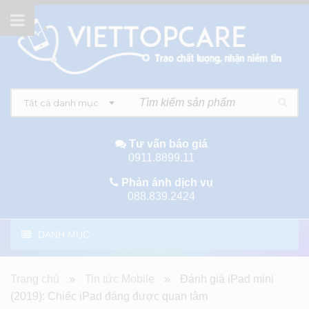
Tất cả danh mục
Tư vấn báo giá
0911.8899.11
Phản ánh dịch vụ
088.839.2424
DANH MỤC
Trang chủ
»
Tin tức Mobile
»
Đánh giá iPad mini
(2019): Chiếc iPad đáng được quan tâm