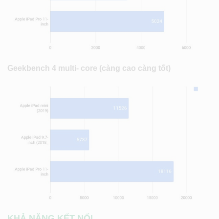
Geekbench 4 multi- core (càng cao càng tốt)
KHẢ NĂNG KẾT NỐI