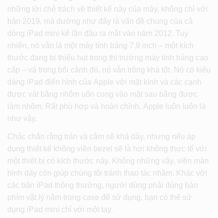
những lời chê trách về thiết kế này của máy, không chỉ với
bản 2019, mà dường như đây là vấn đề chung của cả
dòng iPad mini kể lần đầu ra mắt vào năm 2012. Tuy
nhiên, nó vẫn là một máy tính bảng 7,9 inch – một kích
thước đang bị thiếu hụt trong thị trường máy tính bảng cao
cấp – và trong bối cảnh đó, nó vẫn trông khá tốt. Nó có kiểu
dáng iPad điển hình của Apple với mặt kính và các cạnh
được vát bằng nhôm uốn cong vào mặt sau bằng được
làm nhôm. Rất phù hợp và hoàn chỉnh, Apple luôn luôn là
như vậy.
Chắc chắn rằng trán và cằm sẽ khá dày, nhưng nếu áp
dụng thiết kế không viền bezel sẽ là hơi không thực tế với
một thiết bị có kích thước này. Không những vậy, viền màn
hình dày còn giúp chúng tôi tránh thao tác nhầm. Khác với
các bản iPad thông thường, người dùng phải dùng bàn
phím vật lý nằm trong case để sử dụng, bạn có thể sử
dụng iPad mini chỉ với một tay.