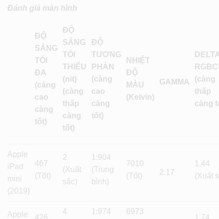
Đánh giá màn hình
ĐỘ
ĐỘ
SÁNG
ĐỘ
SÁNG
TỐI
TƯƠNG
DELTA
TỐI
NHIỆT
THIỂU
PHẢN
RGBC
ĐA
ĐỘ
(nit)
(càng
(càng
GAMMA
(càng
MÀU
(càng
cao
thấp
cao
(Kelvin)
thấp
càng
càng t
càng
càng
tốt)
tốt)
tốt)
Apple
2
1:904
467
7010
1.44
iPad
(Xuất
(Trung
2.17
(Tốt)
(Tốt)
(Xuất 
mini
sắc)
bình)
(2019)
4
1:974
6973
Apple
426
1.74