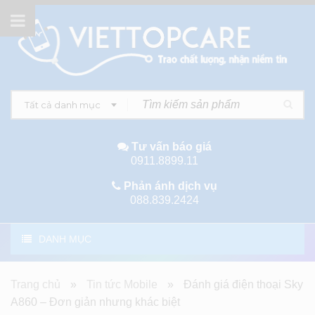
Tất cả danh mục
Tư vấn báo giá
0911.8899.11
Phản ánh dịch vụ
088.839.2424
DANH MỤC
Trang chủ
»
Tin tức Mobile
»
Đánh giá điện thoại Sky
A860 – Đơn giản nhưng khác biệt