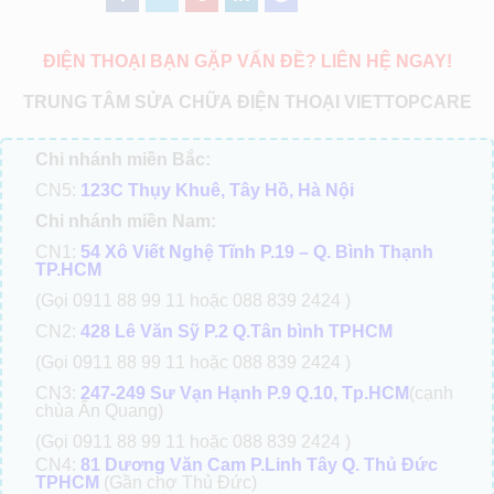
ĐIỆN THOẠI BẠN GẶP VẤN ĐỀ? LIÊN HỆ NGAY!
TRUNG TÂM SỬA CHỮA ĐIỆN THOẠI VIETTOPCARE
Chi nhánh miền Bắc:
CN5:
123C Thụy Khuê, Tây Hồ, Hà Nội
Chi nhánh miền Nam:
CN1:
54 Xô Viết Nghệ Tĩnh P.19 – Q. Bình Thạnh
TP.HCM
(Gọi 0911 88 99 11 hoặc 088 839 2424 )
CN2:
428 Lê Văn Sỹ P.2 Q.Tân bình TPHCM
(Gọi 0911 88 99 11 hoặc 088 839 2424 )
CN3:
247-249 Sư Vạn Hạnh P.9 Q.10, Tp.HCM
(cạnh
chùa Ấn Quang)
(Gọi 0911 88 99 11 hoặc 088 839 2424 )
CN4:
81 Dương Văn Cam P.Linh Tây Q. Thủ Đức
TPHCM
(Gần chợ Thủ Đức)