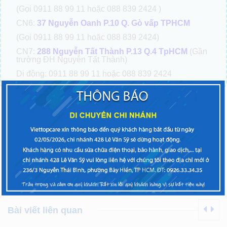
(Gọi 0911 88 99 11 hoặc 088 839 2424 )
CN6:
37 Nguyễn Oanh P.10 Q. Gò vấp TPHCM
(Gọi 0911 88 99 11 hoặc 088 839 2424)
CN7:
288 Nguyễn Tất Thành P.13 Q.4 TpHCM
(Gần
trường ĐH Nguyễn Tất Thành)
Di động: 0911 88 99 11 hoặc 088 839 2424
Tổng đài:
0911.8899.11
Nhấp để gọi
(Phím 1: Tư vấn báo giá, Phím 2: Hỏi tình trạng máy, Phím
3: Phản ánh chất lượng)
VIETTOPCARE – TRAO CHẤT LƯỢNG – NHẬN NIỀM
TIN
Bài trước
Bài tiếp theo
Bài viết liên quan