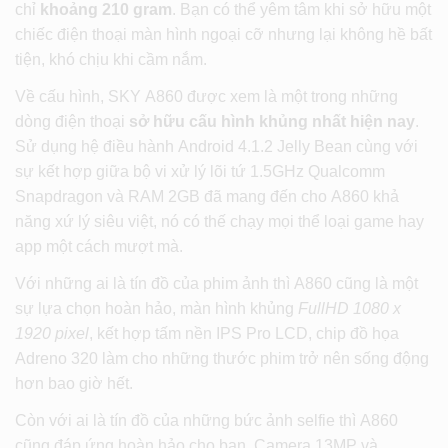
chỉ
khoảng 210 gram
. Bạn có thể yêm tâm khi sở hữu một
chiếc điện thoại màn hình ngoại cỡ nhưng lại không hề bất
tiện, khó chịu khi cầm nắm.
Về cấu hình, SKY A860 được xem là một trong những
dòng điện thoại
sở hữu cấu hình khủng nhất hiện nay
.
Sử dụng hệ điều hành Android 4.1.2 Jelly Bean cùng với
sự kết hợp giữa bộ vi xử lý lõi tứ 1.5GHz Qualcomm
Snapdragon và RAM 2GB đã mang đến cho A860 khả
năng xứ lý siêu việt, nó có thế chạy mọi thể loại game hay
app một cách mượt mà.
Với những ai là tín đồ của phim ảnh thì A860 cũng là một
sự lựa chọn hoàn hảo, màn hình khủng
FullHD 1080 x
1920 pixel
, kết hợp tấm nền IPS Pro LCD, chip đồ họa
Adreno 320 làm cho những thước phim trở nên sống động
hơn bao giờ hết.
Còn với ai là tín đồ của những bức ảnh selfie thì A860
cũng đáp ứng hoàn hảo cho bạn. Camera 13MP và