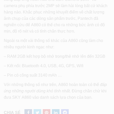
camera phụ phía trước 2MP sẽ làm hài lòng bất cứ khách
hàng nào. Khắc phục những khuyết điểm vê chất lượng
ảnh chụp của các dòng sản phẩm trước, Pantech đã
nghiên cứu để A860 có thể cho ra những bức ảnh có độ
mịn, độ rõ nét và có tính chân thực hơn.
Ngoài ra một vài thông số khác của A860 cũng làm cho
nhiều người kinh ngạc như:
– RAM 2GB kết hợp bộ nhớ trong/thẻ nhớ lên đến 32GB
– Kết nối: Bluetooth 4.0, USB, 4G, GPS, Wifi
– Pin có công suất 3140 mAh …
Với những thông số như trên, A860 hoàn toàn có thể
đáp
ứng những người dùng khó tính nhất
. Đừng chần chừ khi
đưa SKY A860 vào danh sách lựa chọn của bạn.
CHIA SẺ