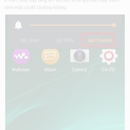
ở mức nhỏ, hãy tăng lên và nhờ ai đó gọi vào máy mình
xem máy có đổ chuông không.