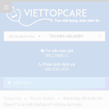
Tất cả danh mục
Tư vấn báo giá
0911.8899.11
Phản ánh dịch vụ
088.839.2424
DANH MỤC
Trang chủ
»
Tin tức Mobile
»
Đánh bay nỗi buồn khì
Oppo F1s bị mất chuông với những cách sau