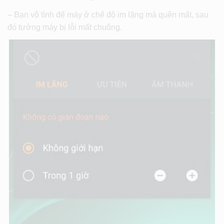
– Bạn vô tình để máy ở chế độ im lặng mà quên mất, sau
đó tưởng máy bị lỗi mất chuông.