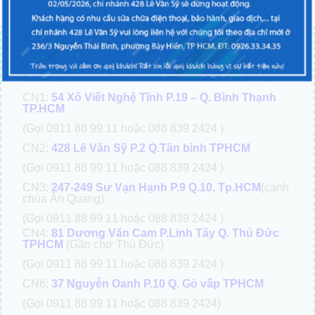
TRUNG TÂM SỬA CHỮA ĐIỆN THOẠI VIETTOPCARE
Chi nhánh miền Bắc:
CN5:
123C Thụy Khuê, Tây Hồ, Hà Nội
Chi nhánh miền Nam:
CN1:
54 Xô Viết Nghệ Tĩnh P.19 – Q. Bình Thạnh
TP.HCM
(Gọi 0911 88 99 11 hoặc 088 839 2424 )
CN2:
428 Lê Văn Sỹ P.2 Q.Tân bình TPHCM
(Gọi 0911 88 99 11 hoặc 088 839 2424 )
CN3:
247-249 Sư Vạn Hạnh P.9 Q.10, Tp.HCM
(cạnh
chùa Ấn Quang)
(Gọi 0911 88 99 11 hoặc 088 839 2424 )
CN4:
81 Dương Văn Cam P.Linh Tây Q. Thủ Đức
TPHCM
(Gần chợ Thủ Đức)
(Gọi 0911 88 99 11 hoặc 088 839 2424 )
CN6:
37 Nguyễn Oanh P.10 Q. Gò vấp TPHCM
(Gọi 0911 88 99 11 hoặc 088 839 2424)