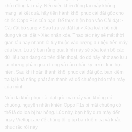
khởi động lại máy. Nếu việc khởi động lại máy không
mang lại kết quả, hãy tiến hành khôi phục cài đặt gốc cho
chiếc Oppo F1s của bạn. Để thực hiện bạn vào Cài đặt >
Cài đặt bổ sung > Sao lưu và đặt lại > Xóa toàn bộ nội
dung và cài đặt > Xác nhận xóa. Thao tác này sẽ mất thời
gian lâu hay nhanh là tùy thuộc vào lượng dữ liệu trên máy
của bạn. Lưu ý bạn rằng quá trình này sẽ xóa toàn bộ các
dữ liệu bạn đang có trên điện thoại, do đó hãy nhớ sao lưu
lại những phần quan trọng và cân nhắc kỹ trước khi thực
hiện. Sau khi hoàn thành khôi phục cài đặt gốc, bạn kiểm
tra lại khả năng phát âm thanh và đổ chuông báo trên máy
của mình.
Nếu đã khôi phục cài đặt gốc mà máy vẫn không đổ
chuông, nguyên nhân khiến Oppo F1s bị mất chuông có
thể là do loa bị hư hỏng. Lúc này, bạn hãy đưa máy đến
ngay Viettopcare để chúng tôi giúp bạn kiểm tra và khắc
phục rắc rối này.