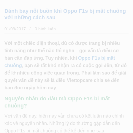
Đánh bay nỗi buồn khì Oppo F1s bị mất chuông
với những cách sau
01/09/2017
0 bình luân
Với một chiếc điện thoại, dù có được trang bị nhiều
tính năng như thế nào thì nghe – gọi vấn là điều cơ
bản cần đáp ứng. Tuy nhiên, khi
Oppo F1s bị mất
chuông
, bạn sẽ rất khó nhận ra có cuộc gọi đến, từ đó
để lỡ nhiều công việc quan trọng. Phải làm sao để giải
quyết vấn đề này sẽ là điều Viettopcare chia sẻ đến
bạn đọc ngày hôm nay.
Nguyên nhân do đâu mà Oppo F1s bị mất
chuông?
Với vấn đề này, hiện nay vẫn chưa có kết luận nào chính
xác về nguyên nhân. Những lý do thường gặp dẫn đến
Oppo F1s bị mất chuông có thể kể đến như sau: