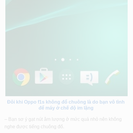
Đôi khi Oppo f1s không đổ chuông là do bạn vô tình
để máy ở chế độ im lặng
– Bạn sơ ý gạt nút âm lượng ở mức quá nhỏ nên không
nghe được tiếng chuông đổ.