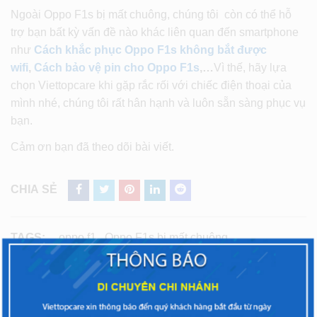
Ngoài Oppo F1s bị mất chuông, chúng tôi còn có thể hỗ
trợ bạn bất kỳ vấn đề nào khác liên quan đến smartphone
như
Cách khắc phục Oppo F1s không bắt được
wifi
,
Cách bảo vệ pin cho Oppo F1s
,…
Vì thế, hãy lựa
chọn Viettopcare khi gặp rắc rối với chiếc điện thoại của
mình nhé, chúng tôi rất hân hạnh và luôn sẵn sàng phục vụ
bạn.
Cảm ơn bạn đã theo dõi bài viết.
CHIA SẺ
TAGS:
oppo f1
,
Oppo F1s bị mất chuông
,
Oppo F1s không đổ chuông
ĐIỆN THOẠI BẠN GẶP VẤN ĐỀ? LIÊN HỆ NGAY!