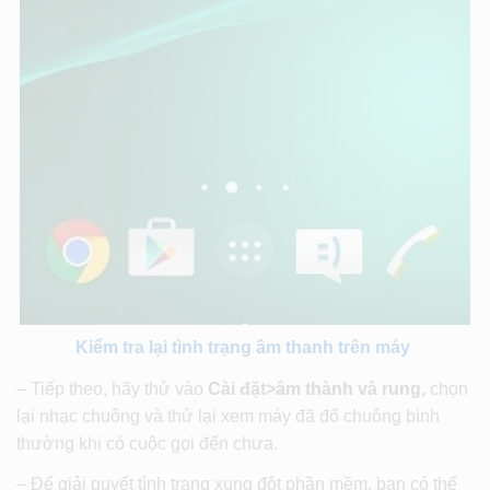
Kiểm tra lại tình trạng âm thanh trên máy
– Tiếp theo, hãy thử vào
Cài đặt>âm thành và rung
,
chọn
lại nhạc chuông và thử lại xem máy đã đổ chuông bình
thường khi có cuộc gọi đến chưa.
– Để giải quyết tình trạng xung đột phần mềm, bạn có thể