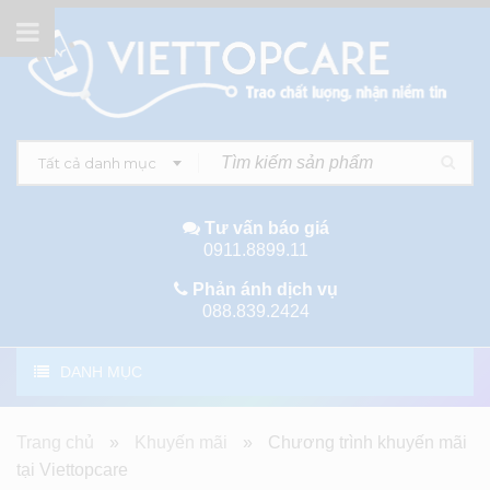
Tất cả danh mục
Tư vấn báo giá
0911.8899.11
Phản ánh dịch vụ
088.839.2424
DANH MỤC
Trang chủ
»
Khuyến mãi
»
Chương trình khuyến mãi
tại Viettopcare