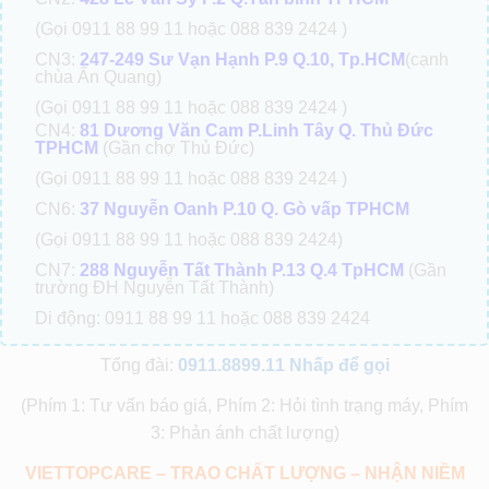
(Gọi 0911 88 99 11 hoặc 088 839 2424 )
CN3:
247-249 Sư Vạn Hạnh P.9 Q.10, Tp.HCM
(cạnh
chùa Ấn Quang)
(Gọi 0911 88 99 11 hoặc 088 839 2424 )
CN4:
81 Dương Văn Cam P.Linh Tây Q. Thủ Đức
TPHCM
(Gần chợ Thủ Đức)
(Gọi 0911 88 99 11 hoặc 088 839 2424 )
CN6:
37 Nguyễn Oanh P.10 Q. Gò vấp TPHCM
(Gọi 0911 88 99 11 hoặc 088 839 2424)
CN7:
288 Nguyễn Tất Thành P.13 Q.4 TpHCM
(Gần
trường ĐH Nguyễn Tất Thành)
Di động: 0911 88 99 11 hoặc 088 839 2424
Tổng đài:
0911.8899.11
Nhấp để gọi
(Phím 1: Tư vấn báo giá, Phím 2: Hỏi tình trạng máy, Phím
3: Phản ánh chất lượng)
VIETTOPCARE – TRAO CHẤT LƯỢNG – NHẬN NIỀM