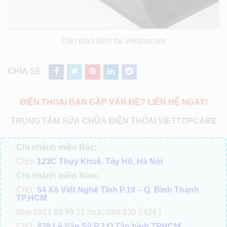
Dán màn hình tại Viettopcare
CHIA SẺ
ĐIỆN THOẠI BẠN GẶP VẤN ĐỀ? LIÊN HỆ NGAY!
TRUNG TÂM SỬA CHỮA ĐIỆN THOẠI VIETTOPCARE
Chi nhánh miền Bắc:
CN5:
123C Thụy Khuê, Tây Hồ, Hà Nội
Chi nhánh miền Nam:
CN1:
54 Xô Viết Nghệ Tĩnh P.19 – Q. Bình Thạnh
TP.HCM
(Gọi 0911 88 99 11 hoặc 088 839 2424 )
CN2:
428 Lê Văn Sỹ P.2 Q.Tân bình TPHCM