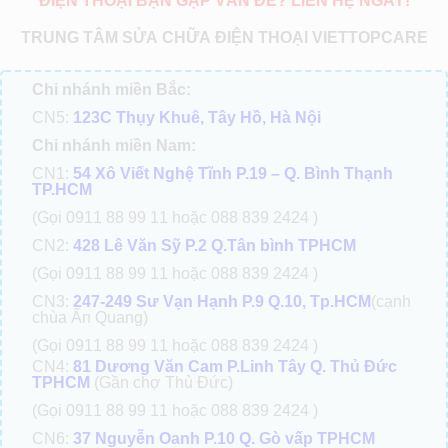
ĐIỆN THOẠI BẠN GẶP VẤN ĐỀ? LIÊN HỆ NGAY!
TRUNG TÂM SỬA CHỮA ĐIỆN THOẠI VIETTOPCARE
Chi nhánh miền Bắc:
CN5:
123C Thụy Khuê, Tây Hồ, Hà Nội
Chi nhánh miền Nam:
CN1:
54 Xô Viết Nghệ Tĩnh P.19 – Q. Bình Thạnh
TP.HCM
(Gọi 0911 88 99 11 hoặc 088 839 2424 )
CN2:
428 Lê Văn Sỹ P.2 Q.Tân bình TPHCM
(Gọi 0911 88 99 11 hoặc 088 839 2424 )
CN3:
247-249 Sư Vạn Hạnh P.9 Q.10, Tp.HCM
(cạnh
chùa Ấn Quang)
(Gọi 0911 88 99 11 hoặc 088 839 2424 )
CN4:
81 Dương Văn Cam P.Linh Tây Q. Thủ Đức
TPHCM
(Gần chợ Thủ Đức)
(Gọi 0911 88 99 11 hoặc 088 839 2424 )
CN6:
37 Nguyễn Oanh P.10 Q. Gò vấp TPHCM