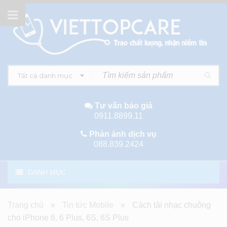
Tất cả danh mục
Tư vấn báo giá
0911.8899.11
Phản ánh dịch vụ
088.839.2424
DANH MỤC
Trang chủ
»
Tin tức Mobile
»
Cách tải nhạc chuông
cho iPhone 6, 6 Plus, 6S, 6S Plus