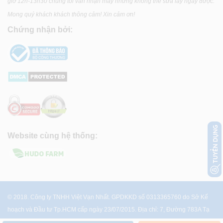
giờ 12h-13h30 chúng tôi vẫn nhận máy nhưng không thể sửa lấy ngay được.
Mong quý khách khách thông cảm! Xin cảm ơn!
Chứng nhận bởi:
Website cùng hệ thống:
© 2018. Công ty TNHH Việt Vạn Nhất. GPDKKD số 0313365760 do Sở Kế
hoạch và Đầu tư Tp.HCM cấp ngày 23/07/2015. Địa chỉ: 7, Đường 783A Tạ
Quang Bửu, P.4, Q.8, Tp.HCM