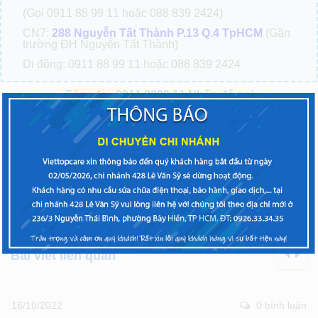
(Gọi 0911 88 99 11 hoặc 088 839 2424)
CN7:
288 Nguyễn Tất Thành P.13 Q.4 TpHCM
(Gần
trường ĐH Nguyễn Tất Thành)
Di động: 0911 88 99 11 hoặc 088 839 2424
Tổng đài:
0911.8899.11
Nhấp để gọi
(Phím 1: Tư vấn báo giá, Phím 2: Hỏi tình trạng máy, Phím
3: Phản ánh chất lượng)
VIETTOPCARE – TRAO CHẤT LƯỢNG – NHẬN NIỀM
TIN
Bài trước
Bài tiếp theo
Bài viết liên quan
16/10/2022
0 bình luân