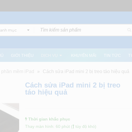
danh mục
HỦ
GIỚI THIỆU
DỊCH VỤ
KHUYẾN MÃI
TIN TỨC
T
i phần mềm iPad
»
Cách sửa iPad mini 2 bị treo táo hiệu quả
Cách sửa iPad mini 2 bị treo
táo hiệu quả
Thời gian khắc phục
Thay màn hình: 60 phút (
tùy độ khó)