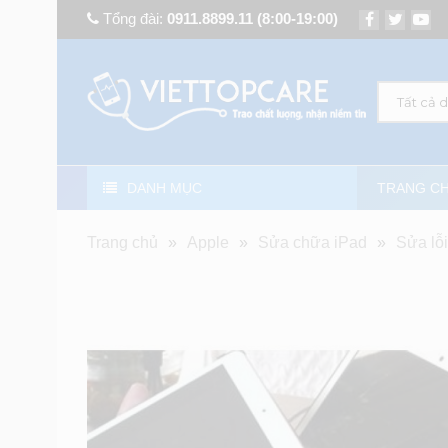
Tổng đài:
0911.8899.11
(8:00-19:00)
Tất cả 
DANH MỤC
TRANG C
Trang chủ
»
Apple
»
Sửa chữa iPad
»
Sửa lỗ