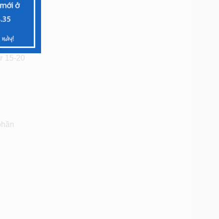
phần mềm
từ 15-20
phần