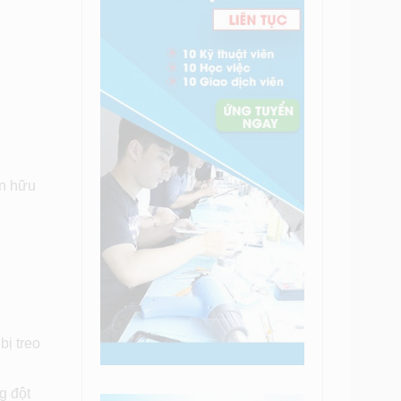
in hữu
bị treo
g đột