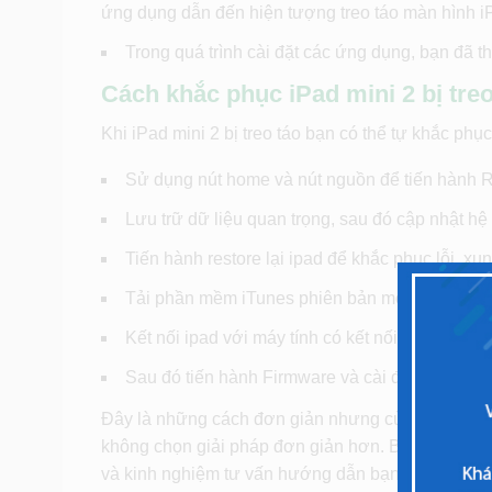
ứng dụng dẫn đến hiện tượng treo táo màn hình iP
Trong quá trình cài đặt các ứng dụng, bạn đã th
Cách khắc phục iPad mini 2 bị treo
Khi iPad mini 2 bị treo táo bạn có thể tự khắc phụ
Sử dụng nút home và nút nguồn để tiến hành Re
Lưu trữ dữ liệu quan trọng, sau đó cập nhật hệ
Tiến hành restore lại ipad để khắc phục lỗi x
Tải phần mềm iTunes phiên bản mới nhất.
Kết nối ipad với máy tính có kết nối internet
Sau đó tiến hành Firmware và cài đặt lại thiết b
Đây là những cách đơn giản nhưng cùng cần nhiều 
không chọn giải pháp đơn giản hơn. Bạn chỉ cần 
và kinh nghiệm tư vấn hướng dẫn bạn cách khắc phụ