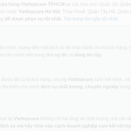
 cửa hàng Viettopcare TPHCM
tại các khu vực: Quận 10, Quận
Đức hoặc
Viettopcare Hà Nội
: Thụy Khuê, Quận Tây Hồ, Quận 
ng
để được phục vụ tốt nhất.
Tìm trung tâm gần tôi nhất
hiện mình, mang đến một dịch vụ tốt nhất dành cho khách hàng,
ìm cho mình một trung tâm
uy tín
và
đáng tin cậy
.
ết được tất cả khách hàng, nhưng
Viettopcare
luôn hết mình, và
 tìm kiếm cho mình
dịch vụ chất lượng, chuyên nghiệp
trong
oại tại
Viettopcare
không chỉ hài lòng về chất lượng, mà còn 
dịch vụ mà hãy nhìn vào cách doanh nghiệp cam kết với bạ