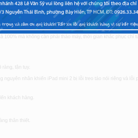
 2 bị treo táo tốt nhất dành cho bạn.
t, có nhiều kinh nghiệm và kiến thức có thể khắc phục mọi lỗi 
quả 100% mà không cần phải tháo máy, thời gian khắc phục chỉ 
 ràng, tận tụy.
guyên nhân khiến iPad mini 2 bị lỗi treo táo nói riêng và lỗi 
đến khách hàng.
ng thân thiết.