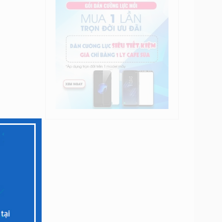
 sao bạn
uyên môn