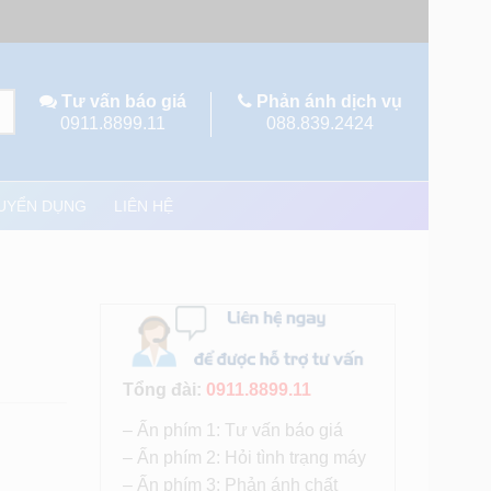
Tư vấn báo giá
Phản ánh dịch vụ
0911.8899.11
088.839.2424
UYỂN DỤNG
LIÊN HỆ
Tổng đài:
0911.8899.11
– Ấn phím 1: Tư vấn báo giá
– Ấn phím 2: Hỏi tình trạng máy
– Ấn phím 3: Phản ánh chất