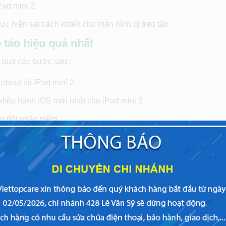
ad mini 2.
ực hiện sai cách khiến cho màn hình bị treo táo.
 táo hiệu quả nhất
c qua các bước sau :
boot lại iPad mini 2
 điều hành IOS mới nhất cho iPad mini 2
ung đột phần mềm.
ị
thao tác kỹ thuật, nếu việc này gây khó khăn cho bạn, vậy tại
đem máy đến trung tâm Viettopcare để các kỹ thuật viên có ch
c tình trạng iPad mini 2 bị treo táo một cách hiệu quả nhất.