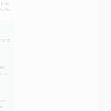
 Bình
Ba Đình,
 những
 tận
 quá
được
n.