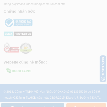
Mong quý khách khách thông cảm! Xin cảm ơn!
Chứng nhận bởi:
Website cùng hệ thống:
© 2018. Công ty TNHH Việt Vạn Nhất. GPDKKD số 0313365760 do Sở Kế
hoạch và Đầu tư Tp.HCM cấp ngày 23/07/2015. Địa chỉ: 7, Đường 783A Tạ
Quang Bửu, P.4, Q.8, Tp.HCM