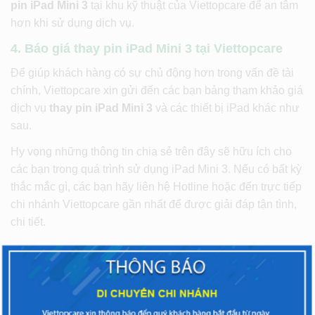
pin iPad Mini 3
tại khu kỹ thuật của Viettopcare để an tâm
hơn khi sử dụng dịch vụ.
4. Báo giá thay pin iPad Mini 3 tại Viettopcare
Để giúp khách hàng có sự chủ động hơn trong vấn đề tài
chính, Viettopcare xin gửi đến các bạn bảng tham khảo giá
dịch vụ
thay pin iPad Mini 3
và các thiết bị iPad khác như
sau.
Hy vọng những thông tin chia sẻ trên đây sẽ hữu ích cho
các bạn trong quá trình sử dụng iPad Mini 3. Nếu có bất kỳ
thắc mắc gì, các bạn hãy liên hệ Hotline hoặc đến trực tiếp
chi nhánh Viettopcare gần nhất để được giải đáp tận tình,
chi tiết.
CHIA SẺ
ĐIỆN THOẠI BẠN GẶP VẤN ĐỀ? LIÊN HỆ NGAY!