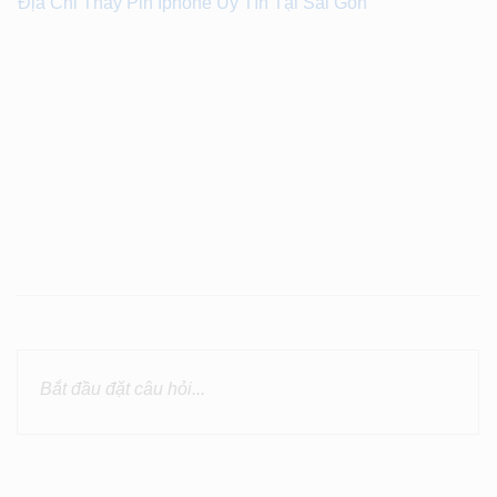
Địa Chỉ Thay Pin Iphone Uy Tín Tại Sài Gòn