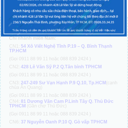
TRUNG TÂM SỬA CHỮA ĐIỆN THOẠI VIETTOPCARE
Chi nhánh miền Bắc:
CN5:
123C Thụy Khuê, Tây Hồ, Hà Nội
Chi nhánh miền Nam:
CN1:
54 Xô Viết Nghệ Tĩnh P.19 – Q. Bình Thạnh
TP.HCM
(Gọi 0911 88 99 11 hoặc 088 839 2424 )
CN2:
428 Lê Văn Sỹ P.2 Q.Tân bình TPHCM
(Gọi 0911 88 99 11 hoặc 088 839 2424 )
CN3:
247-249 Sư Vạn Hạnh P.9 Q.10, Tp.HCM
(cạnh
chùa Ấn Quang)
(Gọi 0911 88 99 11 hoặc 088 839 2424 )
CN4:
81 Dương Văn Cam P.Linh Tây Q. Thủ Đức
TPHCM
(Gần chợ Thủ Đức)
(Gọi 0911 88 99 11 hoặc 088 839 2424 )
CN6:
37 Nguyễn Oanh P.10 Q. Gò vấp TPHCM