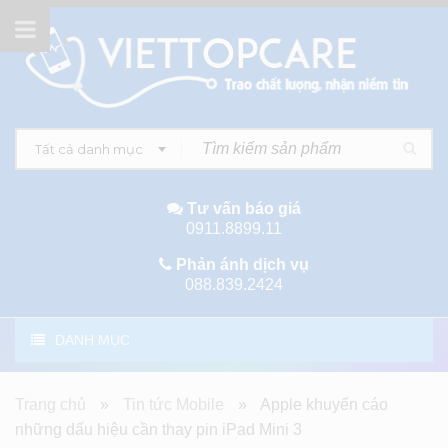
Tất cả danh mục
Tư vấn báo giá
0911.8899.11
Phản ánh dịch vụ
088.839.2424
DANH MỤC
Trang chủ
»
Tin tức Mobile
»
Apple khuyến cáo
những dấu hiệu cần thay pin iPad Mini 3