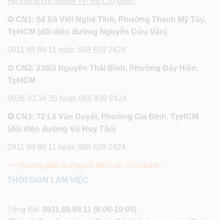
Hệ thống chi nhánh TP Hồ Chí Minh:
✪
CN1: 54 Xô Viết Nghệ Tĩnh, Phường Thạnh Mỹ Tây,
TpHCM (đối diện đường Nguyễn Cửu Vân)
0911 88 99 11 hoặc 088 839 2424
✪
CN2: 236/3 Nguyễn Thái Bình, Phường Bảy Hiền,
TpHCM
0926 33 34 35 hoặc 088 839 2424
✪ CN3: 72 Lê Văn Duyệt, Phường Gia Định, TpHCM
(đối diện đường Vũ Huy Tấn)
0911 88 99 11 hoặc 088 839 2424
>> Hướng dẫn đường đi đến các Chi nhánh
THỜI GIAN LÀM VIỆC
Tổng đài:
0911.88.99.11
(8:00-19:00)