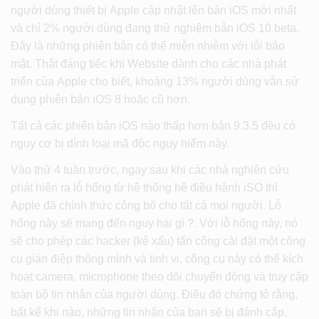
người dùng thiết bị Apple cập nhật lên bản iOS mới nhất
và chỉ 2% người dùng đang thử nghiệm bản iOS 10 beta.
Đây là những phiên bản có thể miễn nhiễm với lỗi bảo
mật. Thật đáng tiếc khi Website dành cho các nhà phát
triển của Apple cho biết, khoảng 13% người dùng vẫn sử
dụng phiên bản iOS 8 hoặc cũ hơn.
Tất cả các phiên bản iOS nào thấp hơn bản 9.3.5 đều có
nguy cơ bị dính loại mã độc nguy hiểm này.
Vào thứ 4 tuần trước, ngay sau khi các nhà nghiên cứu
phát hiện ra lỗ hổng từ hệ thống hệ điều hành iSO thì
Apple đã chính thức công bố cho tất cả mọi người. Lỗ
hổng này sẽ mang đến nguy hại gì ?. Với lỗ hổng này, nó
sẽ cho phép các hacker (kẻ xấu) tấn công cài đặt một công
cụ gián điệp thông mình và tinh vi, công cụ này có thể kích
hoạt camera, microphone theo dõi chuyển động và truy cập
toàn bộ tin nhắn của người dùng. Điều đó chứng tỏ rằng,
bất kể khi nào, những tin nhắn của bạn sẽ bị đánh cắp,