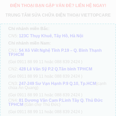
ĐIỆN THOẠI BẠN GẶP VẤN ĐỀ? LIÊN HỆ NGAY!
TRUNG TÂM SỬA CHỮA ĐIỆN THOẠI VIETTOPCARE
Chi nhánh miền Bắc:
CN5:
123C Thụy Khuê, Tây Hồ, Hà Nội
Chi nhánh miền Nam:
CN1:
54 Xô Viết Nghệ Tĩnh P.19 – Q. Bình Thạnh
TP.HCM
(Gọi 0911 88 99 11 hoặc 088 839 2424 )
CN2:
428 Lê Văn Sỹ P.2 Q.Tân bình TPHCM
(Gọi 0911 88 99 11 hoặc 088 839 2424 )
CN3:
247-249 Sư Vạn Hạnh P.9 Q.10, Tp.HCM
(cạnh
chùa Ấn Quang)
(Gọi 0911 88 99 11 hoặc 088 839 2424 )
CN4:
81 Dương Văn Cam P.Linh Tây Q. Thủ Đức
TPHCM
(Gần chợ Thủ Đức)
(Gọi 0911 88 99 11 hoặc 088 839 2424 )