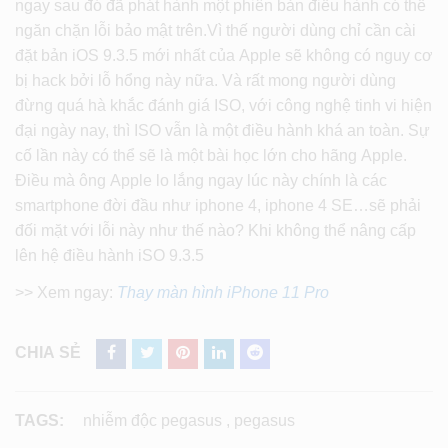
ngay sau đó đã phát hành một phiên bản điều hành có thể
ngăn chặn lỗi bảo mật trên.Vì thế người dùng chỉ cần cài
đặt bản iOS 9.3.5 mới nhất của Apple sẽ không có nguy cơ
bị hack bởi lỗ hổng này nữa. Và rất mong người dùng
đừng quá hà khắc đánh giá ISO, với công nghệ tinh vi hiện
đại ngày nay, thì ISO vẫn là một điều hành khá an toàn. Sự
cố lần này có thể sẽ là một bài học lớn cho hãng Apple.
Điều mà ông Apple lo lắng ngay lúc này chính là các
smartphone đời đầu như iphone 4, iphone 4 SE…sẽ phải
đối mặt với lỗi này như thế nào? Khi không thể nâng cấp
lên hệ điều hành iSO 9.3.5
>> Xem ngay:
Thay màn hình iPhone 11 Pro
CHIA SẺ
TAGS:
nhiễm độc pegasus
,
pegasus