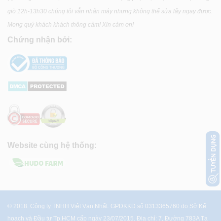
giờ 12h-13h30 chúng tôi vẫn nhận máy nhưng không thể sửa lấy ngay được.
Mong quý khách khách thông cảm! Xin cảm ơn!
Chứng nhận bởi:
Website cùng hệ thống:
© 2018. Công ty TNHH Việt Vạn Nhất. GPDKKD số 0313365760 do Sở Kế
hoạch và Đầu tư Tp.HCM cấp ngày 23/07/2015. Địa chỉ: 7, Đường 783A Tạ