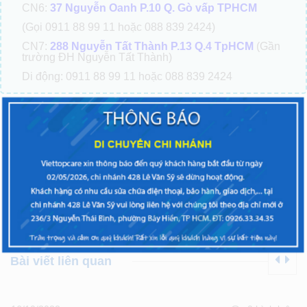
CN6:
37 Nguyễn Oanh P.10 Q. Gò vấp TPHCM
(Gọi 0911 88 99 11 hoặc 088 839 2424)
CN7:
288 Nguyễn Tất Thành P.13 Q.4 TpHCM
(Gần
trường ĐH Nguyễn Tất Thành)
Di động: 0911 88 99 11 hoặc 088 839 2424
Tổng đài:
0911.8899.11
Nhấp để gọi
(Phím 1: Tư vấn báo giá, Phím 2: Hỏi tình trạng máy, Phím
3: Phản ánh chất lượng)
VIETTOPCARE – TRAO CHẤT LƯỢNG – NHẬN NIỀM
TIN
Bài trước
Bài tiếp theo
Bài viết liên quan