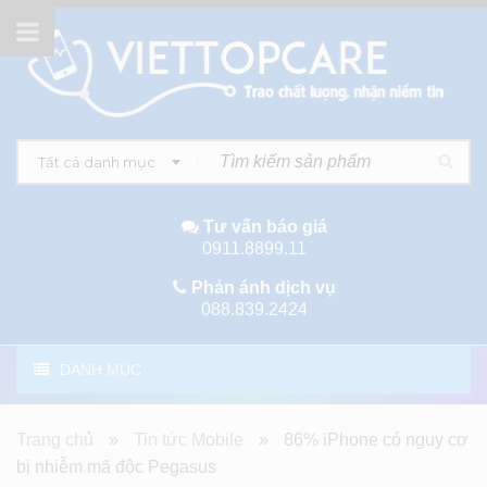
Tất cả danh mục
Tư vấn báo giá
0911.8899.11
Phản ánh dịch vụ
088.839.2424
DANH MỤC
Trang chủ
»
Tin tức Mobile
»
86% iPhone có nguy cơ
bị nhiễm mã độc Pegasus