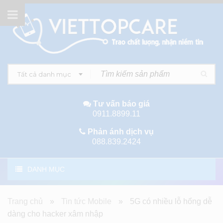
Tất cả danh mục
Tư vấn báo giá
0911.8899.11
Phản ánh dịch vụ
088.839.2424
DANH MỤC
Trang chủ
»
Tin tức Mobile
»
5G có nhiều lỗ hổng dễ
dàng cho hacker xâm nhập