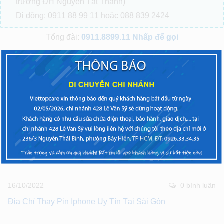
trường ĐH Nguyễn Tất Thành)
Di động: 0911 88 99 11 hoặc 088 839 2424
Tổng đài:
0911.8899.11
Nhấp để gọi
(Phím 1: Tư vấn báo giá, Phím 2: Hỏi tình trạng máy, Phím
3: Phản ánh chất lượng)
VIETTOPCARE – TRAO CHẤT LƯỢNG – NHẬN NIỀM
TIN
Bài trước
Bài tiếp theo
Bài viết liên quan
16/10/2022
0 bình luân
Địa Chỉ Thay Pin Iphone Uy Tín Tại Sài Gòn