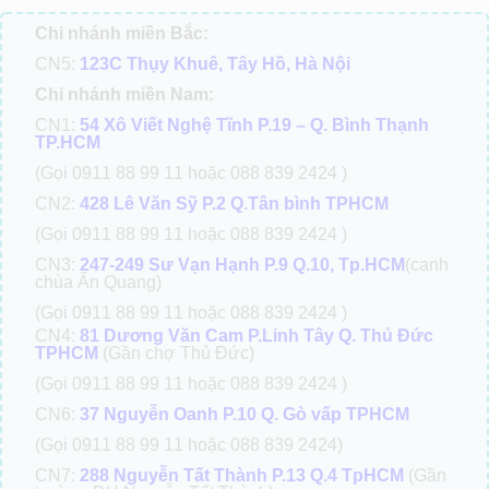
Chi nhánh miền Bắc:
CN5:
123C Thụy Khuê, Tây Hồ, Hà Nội
Chi nhánh miền Nam:
CN1:
54 Xô Viết Nghệ Tĩnh P.19 – Q. Bình Thạnh
TP.HCM
(Gọi 0911 88 99 11 hoặc 088 839 2424 )
CN2:
428 Lê Văn Sỹ P.2 Q.Tân bình TPHCM
(Gọi 0911 88 99 11 hoặc 088 839 2424 )
CN3:
247-249 Sư Vạn Hạnh P.9 Q.10, Tp.HCM
(cạnh
chùa Ấn Quang)
(Gọi 0911 88 99 11 hoặc 088 839 2424 )
CN4:
81 Dương Văn Cam P.Linh Tây Q. Thủ Đức
TPHCM
(Gần chợ Thủ Đức)
(Gọi 0911 88 99 11 hoặc 088 839 2424 )
CN6:
37 Nguyễn Oanh P.10 Q. Gò vấp TPHCM
(Gọi 0911 88 99 11 hoặc 088 839 2424)
CN7:
288 Nguyễn Tất Thành P.13 Q.4 TpHCM
(Gần