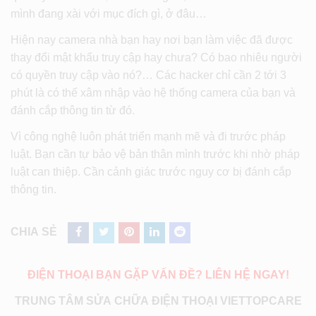
mình đang xài với mục đích gì, ở đâu…
Hiện nay camera nhà bạn hay nơi bạn làm việc đã được
thay đổi mật khẩu truy cập hay chưa? Có bao nhiêu người
có quyền truy cập vào nó?… Các hacker chỉ cần 2 tới 3
phút là có thể xâm nhập vào hệ thống camera của bạn và
đánh cắp thông tin từ đó.
Vì công nghệ luôn phát triển mạnh mẽ và đi trước pháp
luật. Bạn cần tự bảo vệ bản thân mình trước khi nhờ pháp
luật can thiệp. Cần cảnh giác trước nguy cơ bị đánh cắp
thông tin.
CHIA SẺ
ĐIỆN THOẠI BẠN GẶP VẤN ĐỀ? LIÊN HỆ NGAY!
TRUNG TÂM SỬA CHỮA ĐIỆN THOẠI VIETTOPCARE